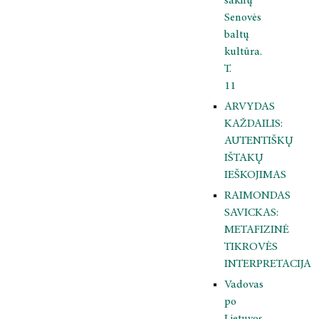
šaknų
Senovės
baltų
kultūra.
T.
11
ARVYDAS
KAŽDAILIS:
AUTENTIŠKŲ
IŠTAKŲ
IEŠKOJIMAS
RAIMONDAS
SAVICKAS:
METAFIZINĖ
TIKROVĖS
INTERPRETACIJA
Vadovas
po