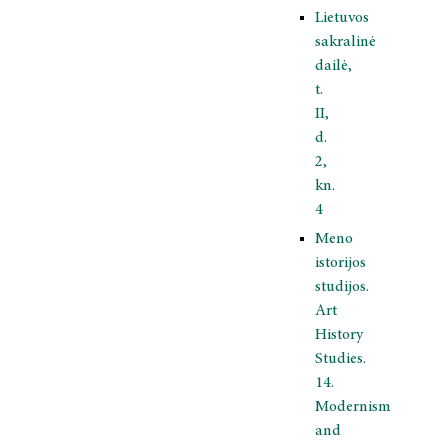
Lietuvos
sakralinė
dailė,
t.
II,
d.
2,
kn.
4
Meno
istorijos
studijos.
Art
History
Studies.
14.
Modernism
and