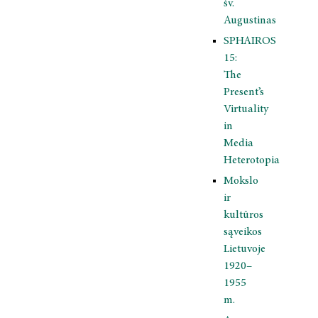
šv.
Augustinas
SPHAIROS
15:
The
Present’s
Virtuality
in
Media
Heterotopia
Mokslo
ir
kultūros
sąveikos
Lietuvoje
1920–
1955
m.