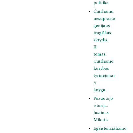
politika
Čiurlionis:
nesuprasto
genijaus
tragiškas
skrydis.
II
tomas
Čiurlionio
kūrybos
tyrinėjimai.
5
knyga
Pozuotojo
istorija.
Justinas
Mikutis
Egzistencializmo