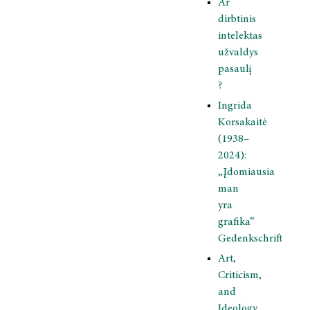
Ar
dirbtinis
intelektas
užvaldys
pasaulį
?
Ingrida
Korsakaitė
(1938–
2024):
„Įdomiausia
man
yra
grafika“
Gedenkschrift
Art,
Criticism,
and
Ideology