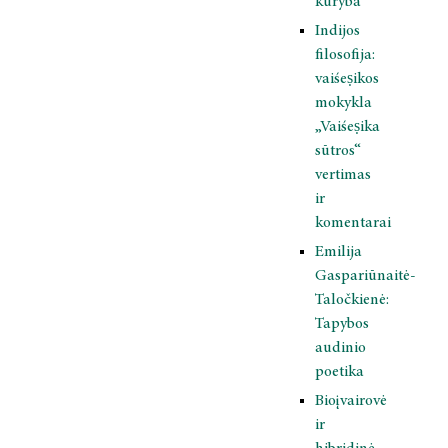
kūryba
Indijos
filosofija:
vaiśeṣikos
mokykla
„Vaiśeṣika
sūtros“
vertimas
ir
komentarai
Emilija
Gaspariūnaitė-
Taločkienė:
Tapybos
audinio
poetika
Bioįvairovė
ir