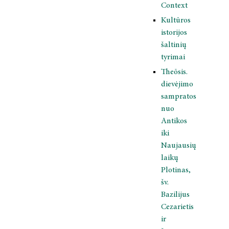
Context
Kultūros
istorijos
šaltinių
tyrimai
Theōsis.
dievėjimo
sampratos
nuo
Antikos
iki
Naujausių
laikų
Plotinas,
šv.
Bazilijus
Cezarietis
ir