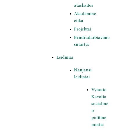
ataskaitos
Akademinė
etika
Projektai
Bendradarbiavimo
sutartys
Leidiniai
Naujausi
leidiniai
Vytauto
Kavolio
socialinė
ir
politinė
mintis: