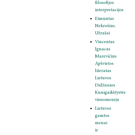
filosofijos
interpretacijos
Eimuntas
Nekrošius.
Užrašai
Vincentas
Ignacas
Marevičius
Apšvietos
literatas
Lietuvos
Didžiosios
Kunigaikštystės
visuomenėje
Lietuvos
gamtos
menai
ir