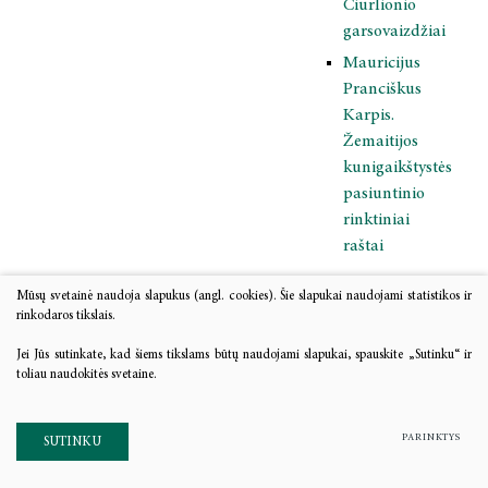
Čiurlionio
garsovaizdžiai
Mauricijus
Pranciškus
Karpis.
Žemaitijos
kunigaikštystės
pasiuntinio
rinktiniai
raštai
Lietuvos
Mūsų svetainė naudoja slapukus (angl. cookies). Šie slapukai naudojami statistikos ir
rinkodaros tikslais.
kultūros
istorija
Jei Jūs sutinkate, kad šiems tikslams būtų naudojami slapukai, spauskite „Sutinku“ ir
toliau naudokitės svetaine.
Archetipinė
mentalitetų
PARINKTYS
SUTINKU
istorija:
sovietmečio