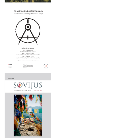
Menotyros krypties
Laikinumo teatras: lietuvių režisūros pokyčiai 1990 – 2010
metais.
Apgintos disertacijos
Menas – prasmė – pažinimas
2025 m. gruodžio 5 d.
Meno formų metamorfozės: komparatyvistinė Focillono ir
Baltrušaičio menotyra
2025 m. lapkričio 20–21 d.
Nacionalinis tapatumas, kultūrinė atmintis ir politika
2025 m. lapkričio 20 d.
Pasąmonė ir religija
Po raudonąją žvaigžde: Lietuvos dailė 1940–1941 m.
2025 m. lapkričio 19–20 d.
Praeiga ir pertrūkis: fenomenologinės laiko sampratos
2025 m. lapkričio 19 d.
transformacijos
Vaizduotės erdvės: tradicinė kinų estetika ir menas
2025 m. lapkričio 6–7 d.
Vargonų muzika Lietuvoje XX a. Kūrybos modernizmas
2025 m. lapkričio 5 d.
Vilniaus miesto teatras: egzistencinių pokyčių keliu 1785 -
1915
2025 m. spalio 16–17 d.