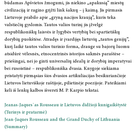
būdamas Apšvietos žmogumi, jis niekino „apakusią“ miestų
civilizaciją ir ragino grįžti link šaknų – į kaimą. Jis pirmasis
Lietuvoje prabilo apie „gryną nacijos kraują“, kuris teka
valstiečių gyslomis. Tautos valios turinį jis įžvelgė
respublikoniškų laisvės ir lygybės vertybių bei spartietiškų
dorybių puokštėse. Atradęs ir įvardijęs lietuvių „tautos genijų“,
kurį laikė tautos valios turinio forma, drauge su bajorų luomu
atsidūrė vėlesnės, etnocentrinės istorijos sakmės paraštėse –
priešingai, nei jo ginti universalių idealų ir dorybių imperatyvai
bei rusoistinė – respublikoniška dvasia. Knygoje siekiama
pristatyti pirmąsias šios dvasios artikuliacijas besikuriančioje
Lietuvos lietuviškoje raštijoje, pilietinėje poezijoje. Pateikiami
keli iš lenkų kalbos išversti M. P. Karpio tekstai.
Jeanas-Jaques`as Rousseau ir Lietuvos didžioji kunigaikštystė
(Turinys ir pratarmė)
Jean-Jaques Rousseau and the Grand Duchy of Lithuania
(Summary)