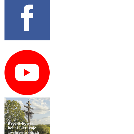
LYGINAMIEJI CIVILIZACIJŲ TYRIMAI
Filosofija
Bendradarbiavimo sutartys
2026 m. lapkričio 12–13 d
MONOGRAFIJOS, STUDIJOS, TAIKOMIEJI LEIDINIAI
Lyginamieji civilizacijų tyrimai
2026 m. lapkričio 13 d.
Amžinybės ilgesys: tradicinė indų kultūra, estetika ir menas
Monografijos, studijos, taikomieji leidiniai
2026 m. lapkričio 19–20 d.
Atminties ir žvilgsnio trajektorijos
Straipsnių rinkiniai
2026 m. lapkričio 26 d.
Beprotybės kartografija
Tęstiniai leidiniai
2026 m. gruodžio 1 d.
Besotis žvilgsnis: Lietuvos dailė ir vizualioji kultūra 1865–1914
Books in English
Filosofija ir teurgija vėlyvojoje antikoje
Filosofinė poetika
Knygynas
Gilles`io Deleuze`o ir Félixo Guattari filosofija: Daugialypumo
LKTI virtualioji biblioteka
logika
Jeanas-Jaques`as Rousseau ir Lietuvos didžioji kunigaikštystė
Filosofijos krypties
Lietuvos filosofijos istoriografija