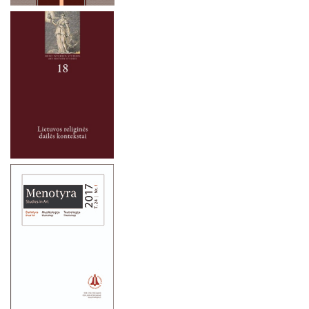
2024 m. lapkričio 9 d.
2024 m. lapkričio 7-8 d.
2024 m. spalio 2 – 3 d.
2024 m. rugsėjo 26 d.
2024 m. liepos mėn. 1–4 d.
2024 m. rugsėjo 20 d.
2024 m. birželio 19 d.
2024 m. gegužės 16-17 d.
2024 m. balandžio 27 d.