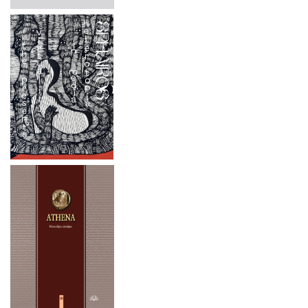
XVIII a. II pusės – XIX a. muzikinė Lietuvos dvarų kultūra:
2025 m. spalio 3 - 4 d.
stiliaus epochų sankirtos
2025 m. rugsėjo 25–27 d.
STRAIPSNIŲ RINKINIAI
2025 m. rugsėjo 18-19 d.
TĘSTINIAI LEIDINIAI
2025 m. gegužės 15–16 d.
BOOKS IN ENGLISH
2025 m. gegužės 6 d.
KNYGYNAS
2025 m. balandžio 3 d.
LKTI VIRTUALIOJI BIBLIOTEKA
2025 m. balandžio 1 – birželio 30 d.
2025 m. kovo 22 d.
2024 m. lapkričio 21–22 d.