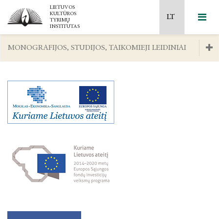
MONOGRAFIJOS, STUDIJOS, TAIKOMIEJI LEIDINIAI
2026 m. kovo 12 d.
NAUJAUSI LEIDINIAI
Mokslinių tyrimų kryptys ir temos
2026 m. balandžio 25 d.
LAISVOS PRIEIGOS LEIDINIAI
Naujausi leidiniai
Ilgalaikės programos
2026 m. gegužės 7-8 d.
LIETUVOS KULTŪROS ISTORIJA
Laisvos prieigos leidiniai
Mokslo taryba
2026 m. gegužės 14–15 d.
ŠIUOLAIKINĖ KULTŪRA IR MEDIJOS
Lietuvos kultūros istorija
MTEP ataskaitos
2026 m. gegužės 29- 30 d.
DAILĖ, MUZIKA, TEATRAS
Šiuolaikinė kultūra ir medijos
Akademinė etika
2026m. rugsėjo 24-25 d.
FILOSOFIJA
Dailė, muzika, teatras
Projektai
2026 m. spalio 22 d.