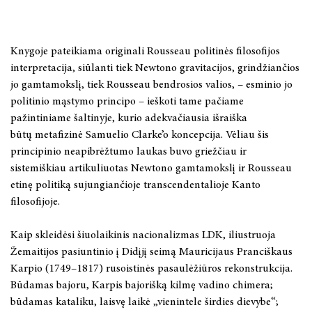
Knygoje pateikiama originali Rousseau politinės filosofijos
interpretacija, siūlanti tiek Newtono gravitacijos, grindžiančios
jo gamtamokslį, tiek Rousseau bendrosios valios, – esminio jo
politinio mąstymo principo – ieškoti tame pačiame
pažintiniame šaltinyje, kurio adekvačiausia išraiška
būtų metafizinė Samuelio Clarke’o koncepcija. Vėliau šis
principinio neapibrėžtumo laukas buvo griežčiau ir
sistemiškiau artikuliuotas Newtono gamtamokslį ir Rousseau
etinę politiką sujungiančioje transcendentalioje Kanto
filosofijoje.
Kaip skleidėsi šiuolaikinis nacionalizmas LDK, iliustruoja
Žemaitijos pasiuntinio į Didįjį seimą Mauricijaus Pranciškaus
Karpio (1749–1817) rusoistinės pasaulėžiūros rekonstrukcija.
Būdamas bajoru, Karpis bajorišką kilmę vadino chimera;
būdamas kataliku, laisvę laikė „vienintele širdies dievybe“;