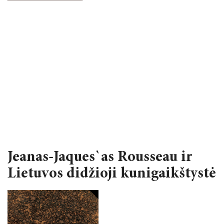
2024 m. balandžio 4–5 d.
2023 metai
2022 metai
2021 metai
2020 metai
2019 metai
Jeanas-Jaques`as Rousseau ir
Lietuvos didžioji kunigaikštystė