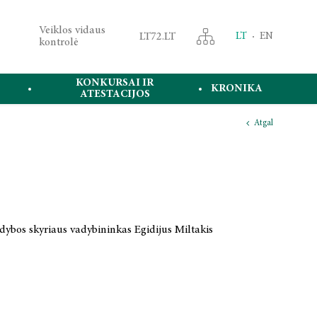
Veiklos vidaus
LT72.LT
LT
EN
kontrolė
KONKURSAI IR
KRONIKA
ATESTACIJOS
Atgal
leidybos skyriaus vadybininkas Egidijus Miltakis