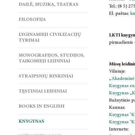
DAILĖ, MUZIKA, TEATRAS
Tel.: (8 5) 2
El. paštas:
kn
FILOSOFIJA
LYGINAMIEJI CIVILIZACIJŲ
LKTI knygyno
TYRIMAI
pirmadienis 
MONOGRAFIJOS, STUDIJOS,
TAIKOMIEJI LEIDINIAI
Mūsų leidini
Vilniuje:
STRAIPSNIŲ RINKINIAI
„Akademinė
Knygynas eu
TĘSTINIAI LEIDINIAI
Knygynas „Ka
Bažnytinio p
BOOKS IN ENGLISH
Kaunas:
Knygynas "K
KNYGYNAS
Knygynas "K
Internetu: