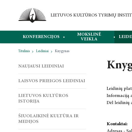
MOKSLINĖ
KONFERENCIJOS
LEIDI
VEIKLA
Titulinis
Leidiniai
Knygynas
Knyg
NAUJAUSI LEIDINIAI
LAISVOS PRIEIGOS LEIDINIAI
Leidinių plat
LIETUVOS KULTŪROS
Informaciją a
ISTORIJA
Dėl leidinių 
ŠIUOLAIKINĖ KULTŪRA IR
MEDIJOS
Kontaktai:
Adresas - Sal