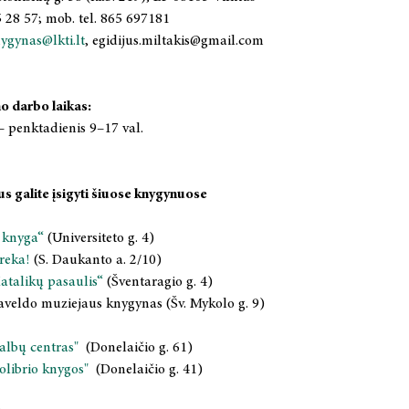
75 28 57; mob. tel. 865 697181
ygynas@lkti.lt
, egidijus.miltakis@gmail.com
 darbo laikas:
– penktadienis 9–17 val.
us galite įsigyti šiuose knygynuose
 knyga“
(Universiteto g. 4)
reka!
(S. Daukanto a. 2/10)
talikų pasaulis“
(Šventaragio g. 4)
aveldo muziejaus knygynas (Šv. Mykolo g. 9)
albų centras"
(Donelaičio g. 61)
olibrio knygos"
(Donelaičio g. 41)