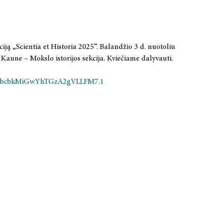
ciją „Scientia et Historia 2025“. Balandžio 3 d. nuotoliu
e Kaune – Mokslo istorijos sekcija. Kviečiame dalyvauti.
QG9bcbkMiGwYhTGzA2gVLLFM7.1