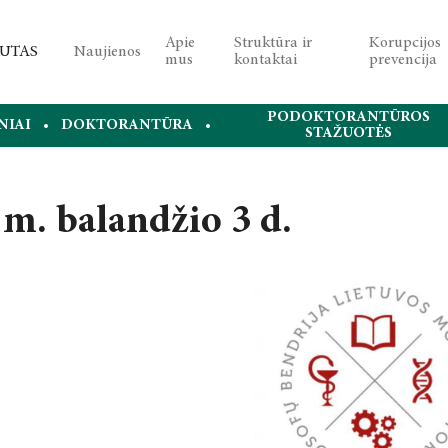
Apie
Struktūra ir
Korupcijos
Naujienos
mus
kontaktai
prevencija
PODOKTORANTŪROS
NIAI
DOKTORANTŪRA
STAŽUOTĖS
m. balandžio 3 d.