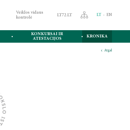
Veiklos vidaus
LT72.LT
LT
EN
kontrolė
KONKURSAI IR
KRONIKA
ATESTACIJOS
Atgal