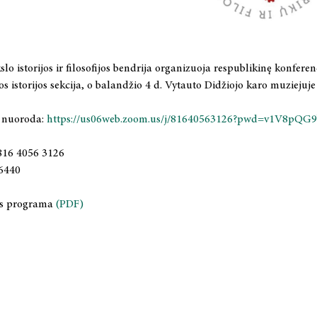
lo istorijos ir filosofijos bendrija organizuoja respublikinę konferen
jos istorijos sekcija, o balandžio 4 d. Vytauto Didžiojo karo muziejuj
o nuoroda:
https://us06web.zoom.us/j/81640563126?pwd=v1V8p
816 4056 3126
46440
os programa
(PDF)