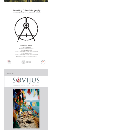
2025 M. KOVO 22 D.
2025 m. gegužės 15–16 d.
2024 M. LAPKRIČIO 21–22 D.
2025 m. gegužės 6 d.
2024 M. LAPKRIČIO 9 D.
2025 m. balandžio 3 d.
2024 M. LAPKRIČIO 7-8 D.
2025 m. balandžio 1 – birželio 30 d.
2024 M. SPALIO 2 – 3 D.
2025 m. kovo 22 d.
2024 M. RUGSĖJO 26 D.
2024 m. lapkričio 21–22 d.
2024 M. LIEPOS MĖN. 1–4 D.
2024 m. lapkričio 9 d.
2024 M. RUGSĖJO 20 D.
2024 m. lapkričio 7-8 d.
2024 M. BIRŽELIO 19 D.
2024 m. spalio 2 – 3 d.