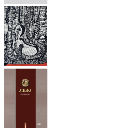
2024 M. GEGUŽĖS 16-17 D.
2024 m. rugsėjo 26 d.
2024 M. BALANDŽIO 27 D.
2024 m. liepos mėn. 1–4 d.
2024 M. BALANDŽIO 4–5 D.
2024 m. rugsėjo 20 d.
2023 METAI
2024 m. birželio 19 d.
2022 METAI
2024 m. gegužės 16-17 d.
2021 METAI
2024 m. balandžio 27 d.
2020 METAI
2024 m. balandžio 4–5 d.
2019 METAI
2023 metai
2022 metai