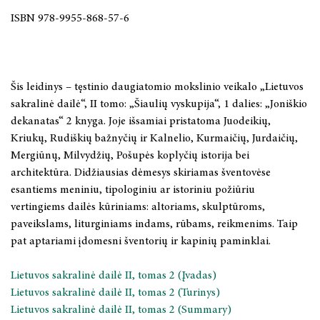
ISBN 978-9955-868-57-6
Lietuvių teatro istorija. Ketvirtoji knyga: 1980–1990
XVIII a. II pusės – XIX a. muzikinė Lietuvos dvarų kultūra:
stiliaus epochų sankirtos
Šis leidinys – tęstinio daugiatomio mokslinio veikalo „Lietuvos
Vargonų muzika Lietuvoje XX a. Kūrybos modernizmas
sakralinė dailė“, II tomo: „Šiaulių vyskupija“, 1 dalies: „Joniškio
dekanatas“ 2 knyga. Joje išsamiai pristatoma Juodeikių,
Albina Makūnaitė: dramatinė dailės poetika
Kriukų, Rudiškių bažnyčių ir Kalnelio, Kurmaičių, Jurdaičių,
Henrikas Kačinskas
Mergiūnų, Milvydžių, Pošupės koplyčių istorija bei
architektūra. Didžiausias dėmesys skiriamas šventovėse
Romantizmo idėjos lietuvių teatre
esantiems meniniu, tipologiniu ar istoriniu požiūriu
Lietuvių teatro istorija. Trečioji knyga: 1970 – 1980
vertingiems dailės kūriniams: altoriams, skulptūroms,
paveikslams, liturginiams indams, rūbams, reikmenims. Taip
pat aptariami įdomesni šventorių ir kapinių paminklai.
FILOSOFIJA
Lietuvos sakralinė dailė II, tomas 2 (Įvadas)
LYGINAMIEJI CIVILIZACIJŲ TYRIMAI
Lietuvos sakralinė dailė II, tomas 2 (Turinys)
Lietuvos sakralinė dailė II, tomas 2 (Summary)
MONOGRAFIJOS, STUDIJOS, TAIKOMIEJI LEIDINIAI