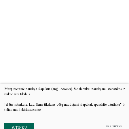
STRAIPSNIŲ RINKINIAI
TĘSTINIAI LEIDINIAI
BOOKS IN ENGLISH
KNYGYNAS
LKTI VIRTUALIOJI BIBLIOTEKA
Mūsų svetainė naudoja slapukus (angl. cookies). Šie slapukai naudojami statistikos ir
rinkodaros tikslais.
Jei Jūs sutinkate, kad šiems tikslams būtų naudojami slapukai, spauskite „Sutinku“ ir
toliau naudokitės svetaine.
PARINKTYS
SUTINKU