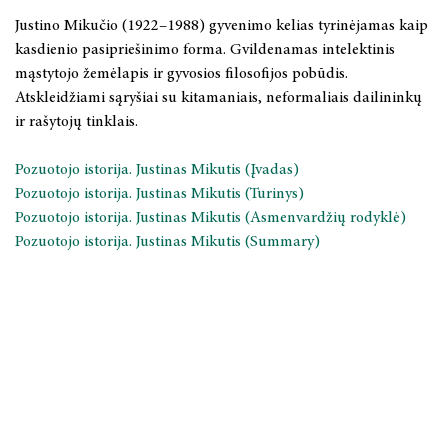
Justino Mikučio (1922–1988) gyvenimo kelias tyrinėjamas kaip
Lietuvių teatro istorija. Ketvirtoji knyga: 1980–1990
kasdienio pasipriešinimo forma. Gvildenamas intelektinis
mąstytojo žemėlapis ir gyvosios filosofijos pobūdis.
XVIII a. II pusės – XIX a. muzikinė Lietuvos dvarų kultūra:
stiliaus epochų sankirtos
Atskleidžiami sąryšiai su kitamaniais, neformaliais dailininkų
ir rašytojų tinklais.
Vargonų muzika Lietuvoje XX a. Kūrybos modernizmas
Pozuotojo istorija. Justinas Mikutis (Įvadas)
Albina Makūnaitė: dramatinė dailės poetika
Pozuotojo istorija. Justinas Mikutis (Turinys)
Henrikas Kačinskas
Pozuotojo istorija. Justinas Mikutis (Asmenvardžių rodyklė)
Pozuotojo istorija. Justinas Mikutis (Summary)
Romantizmo idėjos lietuvių teatre
Lietuvių teatro istorija. Trečioji knyga: 1970 – 1980
FILOSOFIJA
LYGINAMIEJI CIVILIZACIJŲ TYRIMAI
MONOGRAFIJOS, STUDIJOS, TAIKOMIEJI LEIDINIAI