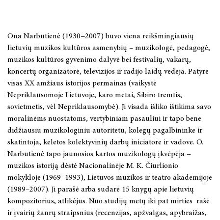
Lietuvių teatro istorija. Ketvirtoji knyga: 1980–1990
Ona Narbutienė (1930−2007) buvo viena reikšmingiausių
XVIII a. II pusės – XIX a. muzikinė Lietuvos dvarų kultūra:
stiliaus epochų sankirtos
lietuvių muzikos kultūros asmenybių – muzikologė, pedagogė,
muzikos kultūros gyvenimo dalyvė bei festivalių, vakarų,
Vargonų muzika Lietuvoje XX a. Kūrybos modernizmas
koncertų organizatorė, televizijos ir radijo laidų vedėja. Patyrė
visas XX amžiaus istorijos permainas (vaikystė
Albina Makūnaitė: dramatinė dailės poetika
Nepriklausomoje Lietuvoje, karo metai, Sibiro tremtis,
Henrikas Kačinskas
sovietmetis, vėl Nepriklausomybė). Ji visada išliko ištikima savo
moralinėms nuostatoms, vertybiniam pasauliui ir tapo bene
Romantizmo idėjos lietuvių teatre
didžiausiu muzikologiniu autoritetu, kolegų pagalbininke ir
Lietuvių teatro istorija. Trečioji knyga: 1970 – 1980
skatintoja, keletos kolektyvinių darbų iniciatore ir vadove. O.
Narbutienė tapo jaunosios kartos muzikologų įkvėpėja −
muzikos istoriją dėstė Nacionalinėje M. K. Čiurlionio
FILOSOFIJA
mokykloje (1969–1993), Lietuvos muzikos ir teatro akademijoje
(1989–2007). Ji parašė arba sudarė 15 knygų apie lietuvių
LYGINAMIEJI CIVILIZACIJŲ TYRIMAI
kompozitorius, atlikėjus. Nuo studijų metų iki pat mirties rašė
ir įvairių žanrų straipsnius (recenzijas, apžvalgas, apybraižas,
MONOGRAFIJOS, STUDIJOS, TAIKOMIEJI LEIDINIAI