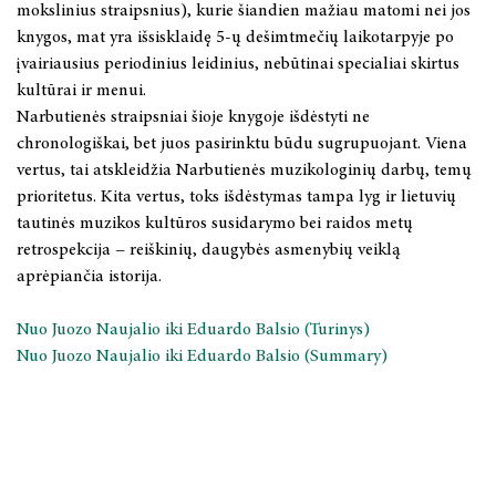
mokslinius straipsnius), kurie šiandien mažiau matomi nei jos
knygos, mat yra išsisklaidę 5-ų dešimtmečių laikotarpyje po
STRAIPSNIŲ RINKINIAI
įvairiausius periodinius leidinius, nebūtinai specialiai skirtus
kultūrai ir menui.
TĘSTINIAI LEIDINIAI
Narbutienės straipsniai šioje knygoje išdėstyti ne
chronologiškai, bet juos pasirinktu būdu sugrupuojant. Viena
BOOKS IN ENGLISH
vertus, tai atskleidžia Narbutienės muzikologinių darbų, temų
prioritetus. Kita vertus, toks išdėstymas tampa lyg ir lietuvių
KNYGYNAS
tautinės muzikos kultūros susidarymo bei raidos metų
retrospekcija − reiškinių, daugybės asmenybių veiklą
LKTI VIRTUALIOJI BIBLIOTEKA
aprėpiančia istorija.
Nuo Juozo Naujalio iki Eduardo Balsio (Turinys)
Nuo Juozo Naujalio iki Eduardo Balsio (Summary)