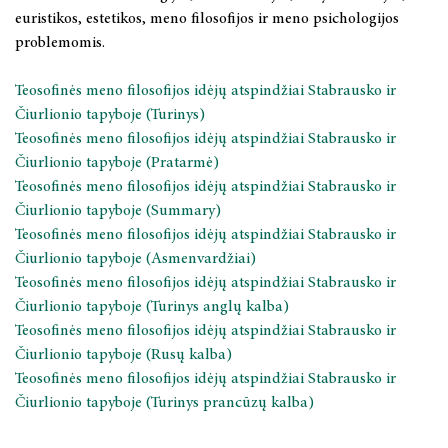
euristikos, estetikos, meno filosofijos ir meno psichologijos
problemomis.
STRAIPSNIŲ RINKINIAI
Teosofinės meno filosofijos idėjų atspindžiai Stabrausko ir
TĘSTINIAI LEIDINIAI
Čiurlionio tapyboje (Turinys)
Teosofinės meno filosofijos idėjų atspindžiai Stabrausko ir
BOOKS IN ENGLISH
Čiurlionio tapyboje (Pratarmė)
Teosofinės meno filosofijos idėjų atspindžiai Stabrausko ir
KNYGYNAS
Čiurlionio tapyboje (Summary)
Teosofinės meno filosofijos idėjų atspindžiai Stabrausko ir
LKTI VIRTUALIOJI BIBLIOTEKA
Čiurlionio tapyboje (Asmenvardžiai)
Teosofinės meno filosofijos idėjų atspindžiai Stabrausko ir
Čiurlionio tapyboje (Turinys anglų kalba)
Teosofinės meno filosofijos idėjų atspindžiai Stabrausko ir
Čiurlionio tapyboje (Rusų kalba)
Teosofinės meno filosofijos idėjų atspindžiai Stabrausko ir
Čiurlionio tapyboje (Turinys prancūzų kalba)