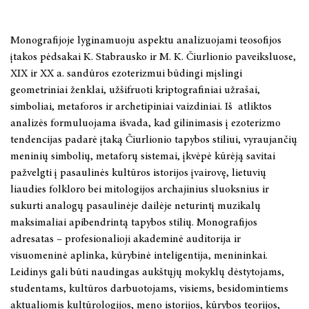
Lietuvių teatro istorija. Ketvirtoji knyga: 1980–1990
Monografijoje lyginamuoju aspektu analizuojami teosofijos
XVIII a. II pusės – XIX a. muzikinė Lietuvos dvarų kultūra:
įtakos pėdsakai K. Stabrausko ir M. K. Čiurlionio paveiksluose,
stiliaus epochų sankirtos
XIX ir XX a. sandūros ezoterizmui būdingi mįslingi
geometriniai ženklai, užšifruoti kriptografiniai užrašai,
Vargonų muzika Lietuvoje XX a. Kūrybos modernizmas
simboliai, metaforos ir archetipiniai vaizdiniai. Iš atliktos
Albina Makūnaitė: dramatinė dailės poetika
analizės formuluojama išvada, kad gilinimasis į ezoterizmo
tendencijas padarė įtaką Čiurlionio tapybos stiliui, vyraujančių
Henrikas Kačinskas
meninių simbolių, metaforų sistemai, įkvėpė kūrėją savitai
Romantizmo idėjos lietuvių teatre
pažvelgti į pasaulinės kultūros istorijos įvairovę, lietuvių
liaudies folkloro bei mitologijos archajinius sluoksnius ir
Lietuvių teatro istorija. Trečioji knyga: 1970 – 1980
sukurti analogų pasaulinėje dailėje neturintį muzikalų
maksimaliai apibendrintą tapybos stilių. Monografijos
FILOSOFIJA
adresatas – profesionalioji akademinė auditorija ir
visuomeninė aplinka, kūrybinė inteligentija, menininkai.
LYGINAMIEJI CIVILIZACIJŲ TYRIMAI
Leidinys gali būti naudingas aukštųjų mokyklų dėstytojams,
studentams, kultūros darbuotojams, visiems, besidomintiems
MONOGRAFIJOS, STUDIJOS, TAIKOMIEJI LEIDINIAI
aktualiomis kultūrologijos, meno istorijos, kūrybos teorijos,