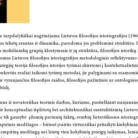
e tarpdalykiškai nagrinėjama Lietuvos filosofijos istoriografijos (1
inos tekstų srautas ir dinamika, parodoma jos probleminė struktūra. 
mokslininkų grupių klostymasis ir jų struktūra, filosofijos istorikų 
omas Lietuvos filosofijos istoriografijos metodologinio reflektyvumo
ategijų teorija filosofijos istorijos tyrimai skirstomi į kontekstualisti
nkretūs realiai taikomi tyrimų metodai, jie palyginami su esamomis
oje vyraujančios filosofijos raidos, filosofijos pažintinio ar ontologini
būdį.
mus ir novatoriškas teorinis darbas, kuriame, pasitelkiant naujausia
 ir konceptualiai išplėtotą bei architektoniškai sustruktūrintą Lietuvo
e tik gausybė įdomių pavienių faktų, svarbių lietuviškosios istoriograf
pirinės medžiagos – būtent įvairūs virtuoziškai pritaikyti kiekybini
i empirinę medžiagą nei leistų vien kokybinių prieigų taikymas, lemi