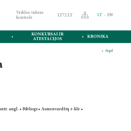
Veiklos vidaus
LT72.LT
LT
EN
kontrolė
KONKURSAI IR
KRONIKA
ATESTACIJOS
Atgal
a
antr. angl. • Bibliogr.• Asmenvardžių r-klė •