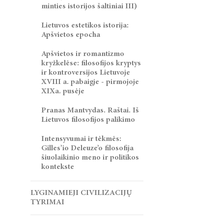
minties istorijos šaltiniai III)
Lietuvos estetikos istorija:
Apšvietos epocha
Apšvietos ir romantizmo
kryžkelėse: filosofijos kryptys
ir kontroversijos Lietuvoje
XVIII a. pabaigje - pirmojoje
XIXa. pusėje
Pranas Mantvydas. Raštai. Iš
Lietuvos filosofijos palikimo
Intensyvumai ir tėkmės:
Gilles’io Deleuze’o filosofija
šiuolaikinio meno ir politikos
kontekste
LYGINAMIEJI CIVILIZACIJŲ
TYRIMAI