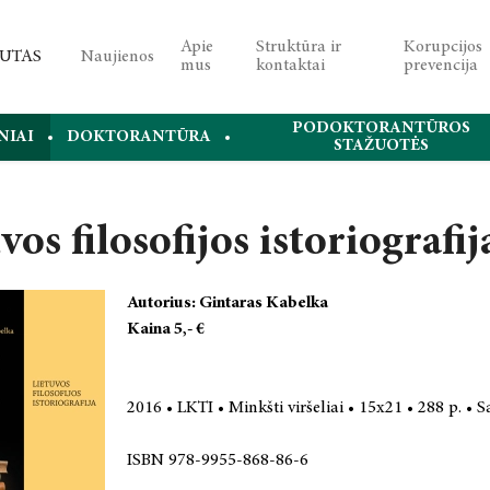
Apie
Struktūra ir
Korupcijos
Naujienos
mus
kontaktai
prevencija
PODOKTORANTŪROS
NIAI
DOKTORANTŪRA
STAŽUOTĖS
vos filosofijos istoriografij
Autorius: Gintaras Kabelka
Kaina 5,- €
2016 • LKTI • Minkšti viršeliai • 15x21 • 288 p. • S
ISBN 978-9955-868-86-6