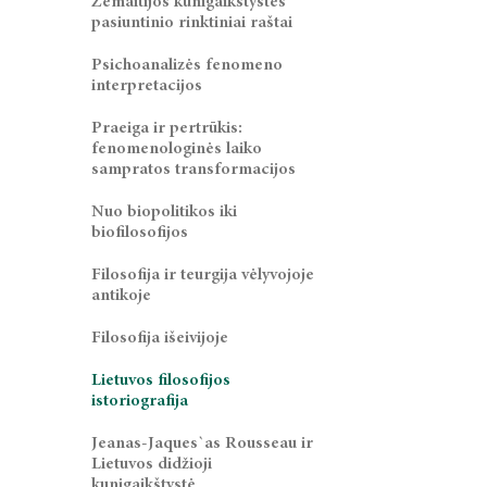
Žemaitijos kunigaikštystės
pasiuntinio rinktiniai raštai
Psichoanalizės fenomeno
interpretacijos
Praeiga ir pertrūkis:
fenomenologinės laiko
sampratos transformacijos
Nuo biopolitikos iki
biofilosofijos
Filosofija ir teurgija vėlyvojoje
antikoje
Filosofija išeivijoje
Lietuvos filosofijos
istoriografija
Jeanas-Jaques`as Rousseau ir
Lietuvos didžioji
kunigaikštystė