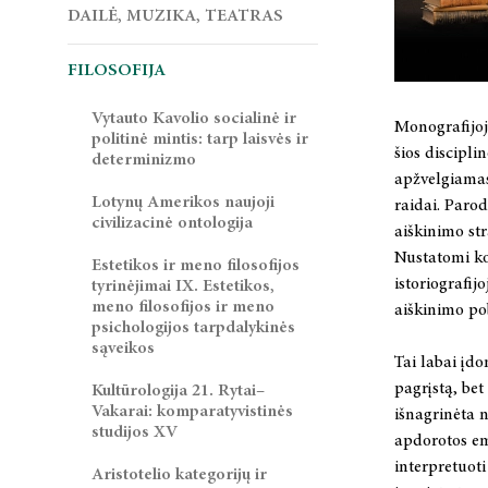
DAILĖ, MUZIKA, TEATRAS
FILOSOFIJA
Vytauto Kavolio socialinė ir
Monografijoj
politinė mintis: tarp laisvės ir
šios discipl
determinizmo
apžvelgiamas 
Lotynų Amerikos naujoji
raidai. Parod
civilizacinė ontologija
aiškinimo str
Nustatomi ko
Estetikos ir meno filosofijos
istoriografij
tyrinėjimai IX. Estetikos,
meno filosofijos ir meno
aiškinimo po
psichologijos tarpdalykinės
sąveikos
Tai labai įdo
pagrįstą, bet
Kultūrologija 21. Rytai–
Vakarai: komparatyvistinės
išnagrinėta n
studijos XV
apdorotos em
interpretuot
Aristotelio kategorijų ir