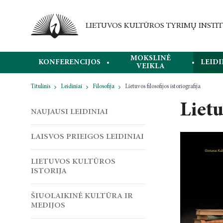
MOKSLINĖ
KONFERENCIJOS
LEIDI
VEIKLA
Titulinis
Leidiniai
Filosofija
Lietuvos filosofijos istoriografija
Lietu
NAUJAUSI LEIDINIAI
LAISVOS PRIEIGOS LEIDINIAI
LIETUVOS KULTŪROS
ISTORIJA
ŠIUOLAIKINĖ KULTŪRA IR
MEDIJOS