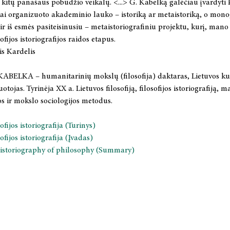
p kitų panašaus pobūdžio veikalų. <...> G. Kabelką galėčiau įvardyti ka
kai organizuoto akademinio lauko – istoriką ar metaistoriką, o monog
r iš esmės pasiteisinusiu – metaistoriografiniu projektu, kurį, mano ga
ofijos istoriografijos raidos etapus.
lis Kardelis
ELKA – humanitarinių mokslų (filosofija) daktaras, Lietuvos kultūro
tojas. Tyrinėja XX a. Lietuvos filosofiją, filosofijos istoriografiją,
os ir mokslo sociologijos metodus.
ofijos istoriografija (Turinys)
ofijos istoriografija (Įvadas)
istoriography of philosophy (Summary)