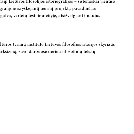
ip Lietuvos filosofijos istoriografijos – sistemiškai vientiso
rafijoje išryškėjantį teorinį projektą pavadinčiau
lva, vertėtų tęsti ir ateityje, atsižvelgiant į naujus
s tyrimų instituto Lietuvos filosofijos istorijos skyriaus
 marksizmą, savo darbuose derina filosofinių tekstų