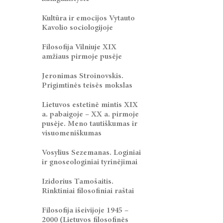
Kultūra ir emocijos Vytauto
Kavolio sociologijoje
Filosofija Vilniuje XIX
amžiaus pirmoje pusėje
Jeronimas Stroinovskis.
Prigimtinės teisės mokslas
Lietuvos estetinė mintis XIX
a. pabaigoje – XX a. pirmoje
pusėje. Meno tautiškumas ir
visuomeniškumas
Vosylius Sezemanas. Loginiai
ir gnoseologiniai tyrinėjimai
Izidorius Tamošaitis.
Rinktiniai filosofiniai raštai
Filosofija išeivijoje 1945 –
2000 (Lietuvos filosofinės