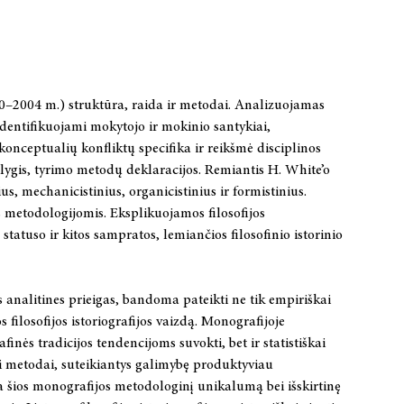
960–2004 m.) struktūra, raida ir metodai. Analizuojamas
Identifikuojami mokytojo ir mokinio santykiai,
konceptualių konfliktų specifika ir reikšmė disciplinos
 lygis, tyrimo metodų deklaracijos. Remiantis H. White’o
nius, mechanicistinius, organicistinius ir formistinius.
 metodologijomis. Eksplikuojamos filosofijos
o statuso ir kitos sampratos, lemiančios filosofinio istorinio
s analitines prieigas, bandoma pateikti ne tik empiriškai
s filosofijos istoriografijos vaizdą. Monografijoje
inės tradicijos tendencijoms suvokti, bet ir statistiškai
ai metodai, suteikiantys galimybę produktyviau
a šios monografijos metodologinį unikalumą bei išskirtinę