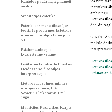
jos vietą tar
Kaṇādos padārthų lyginamoji
analizė
ir struktūriš
ambicingu – i
Sinestezijos estetika
Lietuvos filos
doc. dr. Nag
Estetikos ir meno filosofijos
teorinės problemos Estetikos
ir meno filosofijos tyrinėjimai
GINTARAS KAB
VII
mokslo darbuo
interpretacij
Psichopatologijos
kvaziestetinė veikmė
Lietuvos filos
Iššūkis metafizikai: lietuviškos
Lietuvos filos
Heideggerio filosofijos
Lithuanian h
interpretacijos
Lietuvos filosofinės minties
istorijos šaltiniai, t. 4:
Sovietinis laikotarpis 1945–
1989
Mauricijus Pranciškus Karpis.