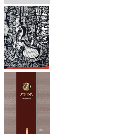
Vincentas Ignacas Marevičius Apšvietos literatas Lietuvos
2025 m. spalio 3 - 4 d.
Didžiosios Kunigaikštystės visuomenėje
Lietuvos gamtos menai ir antropoceno estetika
2025 m. rugsėjo 25–27 d.
Aliodija Ruzgaitė Baleto solistas ir choreografas Bronius
2025 m. rugsėjo 18-19 d.
Kelbauskas
SIELOS AKIMIS Vincento Slendzinskio (1838–1909)
2025 m. gegužės 15–16 d.
gyvenimas ir kūryba
2025 m. gegužės 6 d.
Indijos filosofija: vaiśeṣikos mokykla „Vaiśeṣika sūtros“
vertimas ir komentarai
2025 m. balandžio 3 d.
Emilija Gaspariūnaitė-Taločkienė: Tapybos audinio poetika
2025 m. balandžio 1 – birželio 30 d.
Bioįvairovė ir hibridinė raiška šiuolaikinėje dailėje
2025 m. kovo 22 d.
SPHAIROS #14: The Communication of Crisis and Politics in
a Time of Image Culture
2024 m. lapkričio 21–22 d.
Lietuvių kryždirbystė / Lithuanian Cross-Crafting