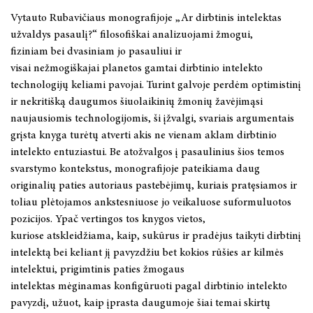
Vytauto Rubavičiaus monografijoje „Ar dirbtinis intelektas
BOOKS IN ENGLISH
užvaldys pasaulį?“ filosofiškai analizuojami žmogui,
fiziniam
bei
dvasiniam jo pasauliui ir
KNYGYNAS
visai
nežmogiškajai
planetos gamtai dirbtinio intelekto
technologijų keliami pavojai. Turint galvoje perdėm optimistinį
LKTI VIRTUALIOJI BIBLIOTEKA
ir
nekritišką
daugumos šiuolaikinių žmonių žavėjimąsi
naujausiomis technologijomis, ši įžvalgi, svariais argumentais
grįsta knyga turėtų atverti akis ne vienam aklam dirbtinio
intelekto entuziastui. Be
atožvalgos
į pasaulinius šios temos
svarstymo kontekstus, monografijoje pateikiama daug
originalių paties autoriaus pastebėjimų, kuriais pratęsiamos ir
toliau plėtojamos ankstesniuose jo veikaluose suformuluotos
pozicijos. Ypač vertingos tos knygos vietos,
kuriose
atskleidžiama, kaip, sukūrus ir pradėjus taikyti dirbtinį
intelektą bei keliant jį pavyzdžiu bet kokios rūšies ar kilmės
intelektui, prigimtinis paties žmogaus
intelektas
mėginamas
konfigūruoti pagal dirbtinio intelekto
pavyzdį, užuot, kaip įprasta daugumoje šiai temai skirtų