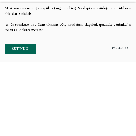
Mūsų svetainė naudoja slapukus (angl. cookies). Šie slapukai naudojami statistikos ir
rinkodaros tikslais.
Jei Jūs sutinkate, kad šiems tikslams būtų naudojami slapukai, spauskite „Sutinku“ ir
toliau naudokitės svetaine.
PARINKTYS
SUTINKU
Adresas: Saltoniškių g. 58,
LT-08105, Vilnius
Į. k. 111961791