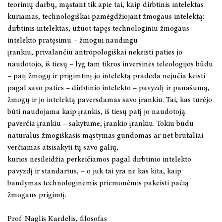
teorinių darbų, mąstant tik apie tai, kaip dirbtinis intelektas
kuriamas, technologiškai
pamėgdžiojant
žmogaus intelektą:
dirbtinis intelektas, užuot tapęs technologiniu žmogaus
intelekto pratęsimu –
žmogui
naudingu
įrankiu,
privalančiu
antropologiškai nekeisti paties jo
naudotojo, iš tiesų – lyg tam tikros inversinės teleologijos būdu
– patį žmogų ir prigimtinį jo intelektą pradeda nejučia keisti
pagal savo paties – dirbtinio intelekto – pavyzdį ir panašumą,
žmogų ir jo intelektą paversdamas savo įrankiu. Tai, kas turėjo
būti naudojama kaip įrankis, iš tiesų patį jo naudotoją
paverčia įrankiu – sakytume, įrankio įrankiu. Tokiu būdu
natūralus žmogiškasis mąstymas gundomas ar net brutaliai
verčiamas atsisakyti tų savo galių,
kurios
nesileidžia
perkeičiamos
pagal dirbtinio intelekto
pavyzdį ir standartus, – o juk tai yra ne kas kita, kaip
bandymas technologinėmis priemonėmis pakeisti pačią
žmogaus prigimtį.
Prof. Naglis Kardelis, filosofas