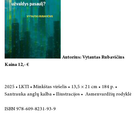
LAISVOS PRIEIGOS LEIDINIAI
LIETUVOS KULTŪROS ISTORIJA
ŠIUOLAIKINĖ KULTŪRA IR MEDIJOS
DAILĖ, MUZIKA, TEATRAS
Autorius: Vytautas Rubavičius
Kaina 12,- €
FILOSOFIJA
LYGINAMIEJI CIVILIZACIJŲ TYRIMAI
2025 • LKTI • Minkštas viršelis • 13,5 × 21 cm • 184 p. •
Santrauka anglų kalba • Iliustracijos • Asmenvardžių rodyklė
MONOGRAFIJOS, STUDIJOS, TAIKOMIEJI LEIDINIAI
ISBN 978-609-8231-93-9
STRAIPSNIŲ RINKINIAI
TĘSTINIAI LEIDINIAI