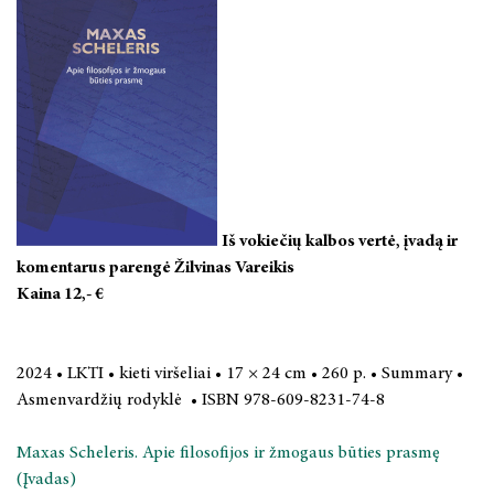
LAISVOS PRIEIGOS LEIDINIAI
LIETUVOS KULTŪROS ISTORIJA
ŠIUOLAIKINĖ KULTŪRA IR MEDIJOS
DAILĖ, MUZIKA, TEATRAS
Iš vokiečių kalbos vertė, įvadą ir
FILOSOFIJA
komentarus parengė Žilvinas Vareikis
Kaina 12,- €
LYGINAMIEJI CIVILIZACIJŲ TYRIMAI
MONOGRAFIJOS, STUDIJOS, TAIKOMIEJI LEIDINIAI
2024 • LKTI • kieti viršeliai • 17 × 24 cm • 260 p. • Summary •
Asmenvardžių rodyklė •
ISBN 978-609-8231-74-8
STRAIPSNIŲ RINKINIAI
Maxas Scheleris. Apie filosofijos ir žmogaus būties prasmę
TĘSTINIAI LEIDINIAI
(Įvadas)