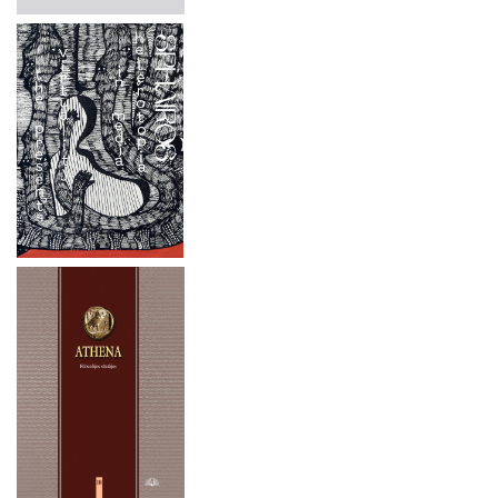
Vincentas Ignacas Marevičius Apšvietos literatas Lietuvos
2025 m. spalio 3 - 4 d.
Didžiosios Kunigaikštystės visuomenėje
Lietuvos gamtos menai ir antropoceno estetika
2025 m. rugsėjo 25–27 d.
Aliodija Ruzgaitė Baleto solistas ir choreografas Bronius
2025 m. rugsėjo 18-19 d.
Kelbauskas
SIELOS AKIMIS Vincento Slendzinskio (1838–1909)
2025 m. gegužės 15–16 d.
gyvenimas ir kūryba
2025 m. gegužės 6 d.
Indijos filosofija: vaiśeṣikos mokykla „Vaiśeṣika sūtros“
vertimas ir komentarai
2025 m. balandžio 3 d.
Emilija Gaspariūnaitė-Taločkienė: Tapybos audinio poetika
2025 m. balandžio 1 – birželio 30 d.
Bioįvairovė ir hibridinė raiška šiuolaikinėje dailėje
2025 m. kovo 22 d.
SPHAIROS #14: The Communication of Crisis and Politics in
a Time of Image Culture
2024 m. lapkričio 21–22 d.
Lietuvių kryždirbystė / Lithuanian Cross-Crafting