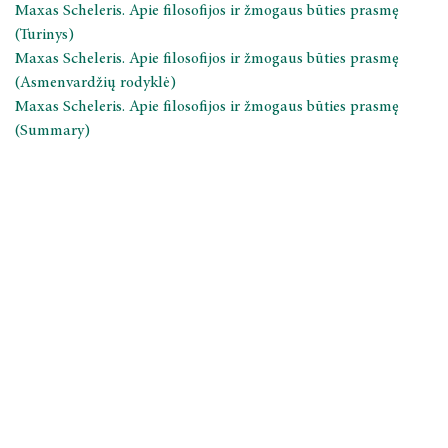
Maxas Scheleris. Apie filosofijos ir žmogaus būties prasmę
BOOKS IN ENGLISH
(Turinys)
Maxas Scheleris. Apie filosofijos ir žmogaus būties prasmę
KNYGYNAS
(Asmenvardžių rodyklė)
Maxas Scheleris. Apie filosofijos ir žmogaus būties prasmę
LKTI VIRTUALIOJI BIBLIOTEKA
(Summary)