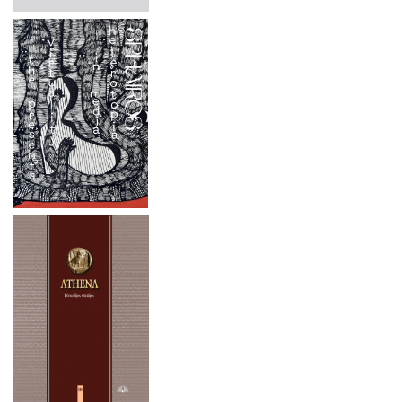
2024 M. GEGUŽĖS 16-17 D.
2024 m. rugsėjo 26 d.
2024 M. BALANDŽIO 27 D.
2024 m. liepos mėn. 1–4 d.
2024 M. BALANDŽIO 4–5 D.
2024 m. rugsėjo 20 d.
2023 METAI
2024 m. birželio 19 d.
2022 METAI
2024 m. gegužės 16-17 d.
2021 METAI
2024 m. balandžio 27 d.
2020 METAI
2024 m. balandžio 4–5 d.
2020 m. gruodžio 17 d.
2023 metai
2020 m. gruodžio 10-11 d.
2022 metai
2020 m. gruodžio mėn. 4–5 d.