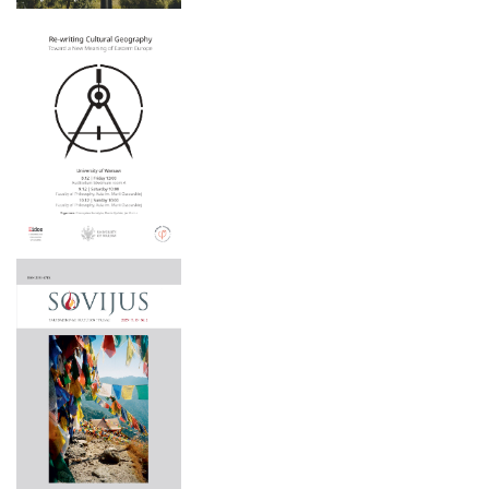
2025 M. KOVO 22 D.
2025 m. gegužės 15–16 d.
2024 M. LAPKRIČIO 21–22 D.
2025 m. gegužės 6 d.
2024 M. LAPKRIČIO 9 D.
2025 m. balandžio 3 d.
2024 M. LAPKRIČIO 7-8 D.
2025 m. balandžio 1 – birželio 30 d.
2024 M. SPALIO 2 – 3 D.
2025 m. kovo 22 d.
2024 M. RUGSĖJO 26 D.
2024 m. lapkričio 21–22 d.
2024 M. LIEPOS MĖN. 1–4 D.
2024 m. lapkričio 9 d.
2024 M. RUGSĖJO 20 D.
2024 m. lapkričio 7-8 d.
2024 M. BIRŽELIO 19 D.
2024 m. spalio 2 – 3 d.