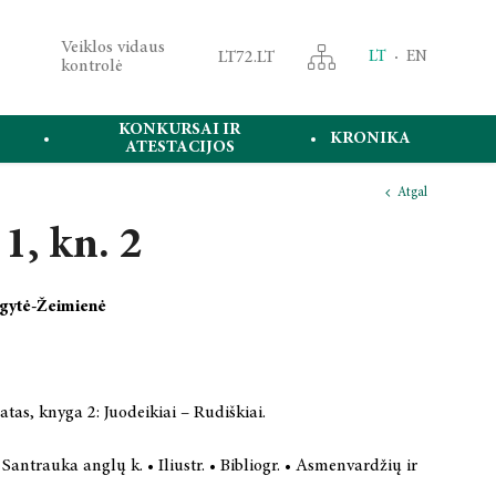
Veiklos vidaus
LT72.LT
LT
EN
kontrolė
KONKURSAI IR
KRONIKA
ATESTACIJOS
Atgal
 1, kn. 2
ngytė-Žeimienė
atas, knyga 2: Juodeikiai – Rudiškiai.
• Santrauka anglų k. • Iliustr. • Bibliogr. • Asmenvardžių ir