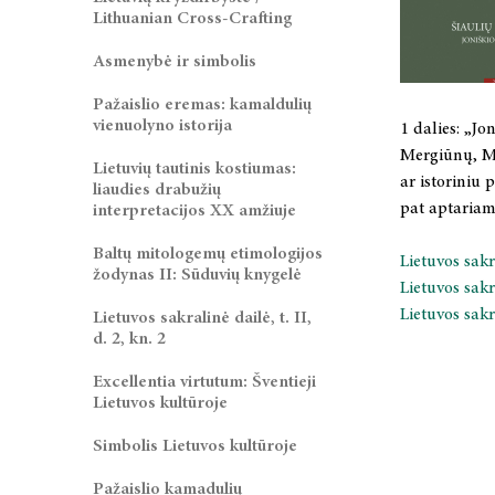
Lithuanian Cross-Crafting
Asmenybė ir simbolis
Pažaislio eremas: kamaldulių
vienuolyno istorija
1 dalies: „Jo
Mergiūnų, Mi
Lietuvių tautinis kostiumas:
ar istoriniu
liaudies drabužių
pat aptariam
interpretacijos XX amžiuje
Baltų mitologemų etimologijos
Lietuvos sakr
žodynas II: Sūduvių knygelė
Lietuvos sakr
Lietuvos sak
Lietuvos sakralinė dailė, t. II,
d. 2, kn. 2
Excellentia virtutum: Šventieji
Lietuvos kultūroje
Simbolis Lietuvos kultūroje
Pažaislio kamadulių