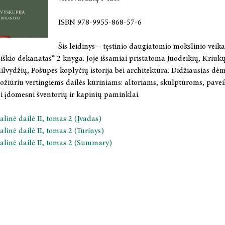
ISBN 978-9955-868-57-6
Šis leidinys – tęstinio daugiatomio mokslinio veikal
niškio dekanatas“ 2 knyga. Joje išsamiai pristatoma Juodeikių, Kriuk
lvydžių, Pošupės koplyčių istorija bei architektūra. Didžiausias dė
 požiūriu vertingiems dailės kūriniams: altoriams, skulptūroms, pav
i įdomesni šventorių ir kapinių paminklai.
alinė dailė II, tomas 2 (Įvadas)
alinė dailė II, tomas 2 (Turinys)
ralinė dailė II, tomas 2 (Summary)