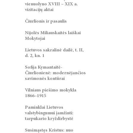
vienuolyno XVIII – XIX a.
vizitacijų aktai
Čiurlionis ir pasaulis
Nijolės Miliauskaitės laiškai
Mokytojai
Lietuvos sakralinė dailė, t. II,
d. 2, kn. 1
Sofija Kymantaitė-
Čiurlionienė: modernėjančios
savimonės kontūrai
Vilniaus piešimo mokykla
1866–1915
Paminklai Lietuvos
valstybingumui įamžinti:
tarpukario kryždirbystė
Susimąstęs Kristus: nuo