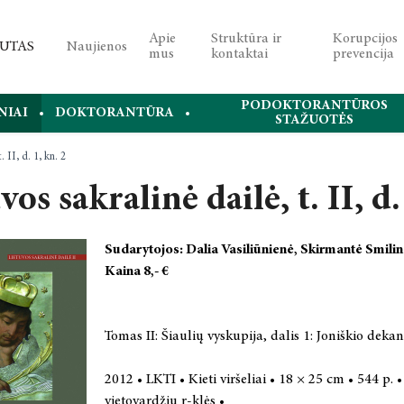
Apie
Struktūra ir
Korupcijos
Naujienos
mus
kontaktai
prevencija
PODOKTORANTŪROS
NIAI
DOKTORANTŪRA
STAŽUOTĖS
. II, d. 1, kn. 2
vos sakralinė dailė, t. II, d.
Sudarytojos: Dalia Vasiliūnienė, Skirmantė Smili
Kaina 8,- €
Tomas II: Šiaulių vyskupija, dalis 1: Joniškio dekan
2012 • LKTI • Kieti viršeliai • 18 × 25 cm • 544 p. 
vietovardžių r-klės •