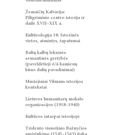
visuomeniškumas
Žemaičių Kalvarija:
Piligriminio centro istorija ir
dailė XVII–XIX a.
Kultūrologija 18: Istorinės
vietos, atmintys, tapatumai
Baltų kalbų leksinės
semantinės gretybės
(paveldėtieji ŏ/ă kamienų
kūno dalių pavadinimai)
Muziejiniai Vilniaus istorijos
kontekstai
Lietuvos humanitarų mokslo
organizacijos (1918–1940)
Kultūros intarpai istorijoje
Tridento visuotinio Bažnyčios
susirinkimo (1545–1563) įtaka