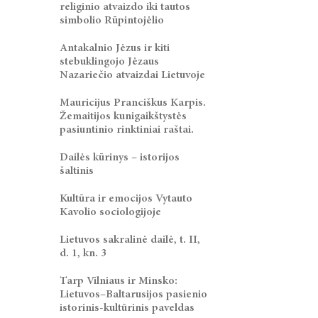
religinio atvaizdo iki tautos
simbolio Rūpintojėlio
Antakalnio Jėzus ir kiti
stebuklingojo Jėzaus
Nazariečio atvaizdai Lietuvoje
Mauricijus Pranciškus Karpis.
Žemaitijos kunigaikštystės
pasiuntinio rinktiniai raštai.
Dailės kūrinys – istorijos
šaltinis
Kultūra ir emocijos Vytauto
Kavolio sociologijoje
Lietuvos sakralinė dailė, t. II,
d. 1, kn. 3
Tarp Vilniaus ir Minsko:
Lietuvos–Baltarusijos pasienio
istorinis-kultūrinis paveldas