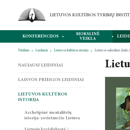
MOKSLINĖ
KONFERENCIJOS
LEIDI
VEIKLA
Titulinis
Leidiniai
Lietuvos kultūros istorija
Lietuvos sakralinė dailė, t
Lietu
NAUJAUSI LEIDINIAI
LAISVOS PRIEIGOS LEIDINIAI
LIETUVOS KULTŪROS
ISTORIJA
Archetipinė mentalitetų
istorija: sovietmečio Lietuva
Lietuvių kryždirbystė /