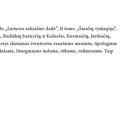
o „Lietuvos sakralinė dailė“, II tomo: „Šiaulių vyskupija“,
ų, Rudiškių bažnyčių ir Kalnelio, Kurmaičių, Jurdaičių,
mesys skiriamas šventovėse esantiems meniniu, tipologiniu
eikslams, liturginiams indams, rūbams, reikmenims. Taip