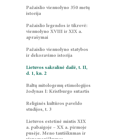
Pažaislio vienuolyno 350 metų
istorija
Pažaislio legendos ir tikrovė:
vienuolyno XVIII ir XIX a.
aprašymai
Pažaislio vienuolyno statybos
ir dekoravimo istorija
Lietuvos sakralinė dailė, t. II,
d. 1, kn. 2
Baltų mitologemų etimologijos
žodynas I: Kristburgo sutartis
Religinės kultūros paveldo
studijos, t. 3
Lietuvos estetinė mintis XIX
a. pabaigoje – XX a. pirmoje
pusėje. Meno tautiškumas ir