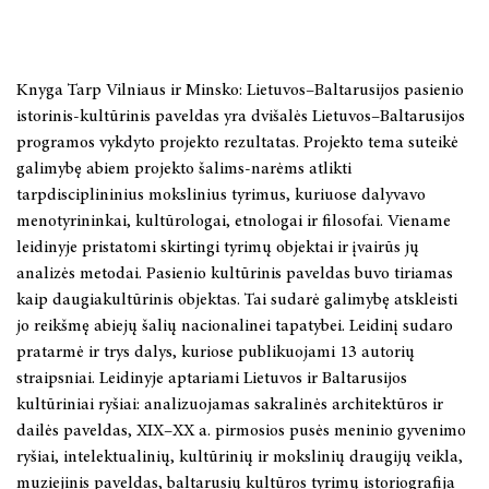
Knyga Tarp Vilniaus ir Minsko: Lietuvos–Baltarusijos pasienio
istorinis-kultūrinis paveldas yra dvišalės Lietuvos–Baltarusijos
programos vykdyto projekto rezultatas. Projekto tema suteikė
galimybę abiem projekto šalims-narėms atlikti
tarpdisciplininius mokslinius tyrimus, kuriuose dalyvavo
menotyrininkai, kultūrologai, etnologai ir filosofai. Viename
leidinyje pristatomi skirtingi tyrimų objektai ir įvairūs jų
analizės metodai. Pasienio kultūrinis paveldas buvo tiriamas
kaip daugiakultūrinis objektas. Tai sudarė galimybę atskleisti
jo reikšmę abiejų šalių nacionalinei tapatybei. Leidinį sudaro
pratarmė ir trys dalys, kuriose publikuojami 13 autorių
straipsniai. Leidinyje aptariami Lietuvos ir Baltarusijos
kultūriniai ryšiai: analizuojamas sakralinės architektūros ir
dailės paveldas, XIX–XX a. pirmosios pusės meninio gyvenimo
ryšiai, intelektualinių, kultūrinių ir mokslinių draugijų veikla,
muziejinis paveldas, baltarusių kultūros tyrimų istoriografija