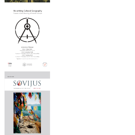
Menotyros krypties
Paminklai Lietuvos valstybingumui įamžinti: tarpukario
kryždirbystė
Apgintos disertacijos
Susimąstęs Kristus: nuo religinio atvaizdo iki tautos simbolio
Rūpintojėlio
2025 m. gruodžio 5 d.
Antakalnio Jėzus ir kiti stebuklingojo Jėzaus Nazariečio
atvaizdai Lietuvoje
2025 m. lapkričio 20–21 d.
Mauricijus Pranciškus Karpis. Žemaitijos kunigaikštystės
2025 m. lapkričio 20 d.
pasiuntinio rinktiniai raštai.
Dailės kūrinys – istorijos šaltinis
2025 m. lapkričio 19–20 d.
Kultūra ir emocijos Vytauto Kavolio sociologijoje
2025 m. lapkričio 19 d.
Lietuvos sakralinė dailė, t. II, d. 1, kn. 3
2025 m. lapkričio 6–7 d.
Tarp Vilniaus ir Minsko: Lietuvos–Baltarusijos pasienio
istorinis-kultūrinis paveldas
2025 m. lapkričio 5 d.
Pažaislio vienuolyno 350 metų istorija
2025 m. spalio 16–17 d.