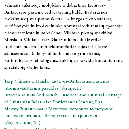
Vilniaus aukštojoje mokykloje ir dabartinių Lietuvos–
Baltarusijos pasienio erdvės tyrimų būklė. Baltarusijos
mokslininkų straipsniai skirti LDK knygos meno istorijai,
krikščionybės kulto dvasininko aprangai viduramžių epochoje,
miestų ir miestelių palei Senąjį Vilniaus plentą specifikai,
Minsko ir Vilniaus įvaizdžiams mitopoetinėje erdvėje,
tradicinei medžio architektūrai Baltarusijos ir Lietuvos
skansenuose. Rinkinys aktualus menotyrininkams,
kultūrologams, etnologams, aukštųjų mokyklų humanitarinių
specialybių studentams.
Tarp Vilniaus ir Minsko: Lietuvos–Baltarusijos pasienio
istorinis–kultūrinis paveldas (Turinys, Lt)
Between Vilnius And Minsk: Historical and Cultural Heritage
of Lithuanian Belarusian Borderland
(Content, En)
Mежду Вильнюсом и Минском: историко-культурное
наследие литовско–белорусского пограничья
(Содержание, Ru)