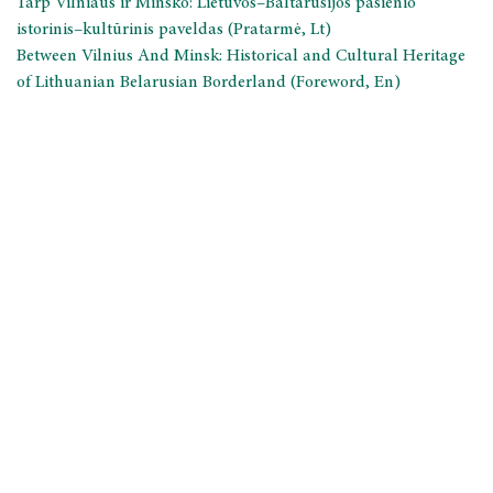
Tarp Vilniaus ir Minsko: Lietuvos–Baltarusijos pasienio
istorinis–kultūrinis paveldas (Pratarmė, Lt)
Between Vilnius And Minsk: Historical and Cultural Heritage
of Lithuanian Belarusian Borderland (Foreword, En)