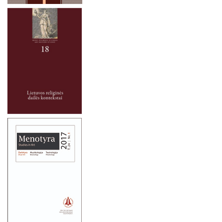
2024 m. lapkričio 9 d.
Lietuvos humanitarų mokslo organizacijos (1918–1940)
Kultūros intarpai istorijoje
2024 m. lapkričio 7-8 d.
Tridento visuotinio Bažnyčios susirinkimo (1545–1563) įtaka
2024 m. spalio 2 – 3 d.
Lietuvos kultūrai: Susirinkimo idėjų suvokimas ir sklaida
Vidurio Europos rytuose
2024 m. rugsėjo 26 d.
Lietuvos sakralinė dailė
2024 m. liepos mėn. 1–4 d.
ŠIUOLAIKINĖ KULTŪRA IR MEDIJOS
2024 m. rugsėjo 20 d.
DAILĖ, MUZIKA, TEATRAS
2024 m. birželio 19 d.
FILOSOFIJA
2024 m. gegužės 16-17 d.
LYGINAMIEJI CIVILIZACIJŲ TYRIMAI
2024 m. balandžio 27 d.
MONOGRAFIJOS, STUDIJOS, TAIKOMIEJI LEIDINIAI