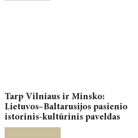
2024 m. balandžio 4–5 d.
STRAIPSNIŲ RINKINIAI
2023 metai
TĘSTINIAI LEIDINIAI
2022 metai
BOOKS IN ENGLISH
2021 metai
KNYGYNAS
2020 metai
LKTI VIRTUALIOJI BIBLIOTEKA
2019 metai
Tarp Vilniaus ir Minsko:
Lietuvos–Baltarusijos pasienio
istorinis-kultūrinis paveldas