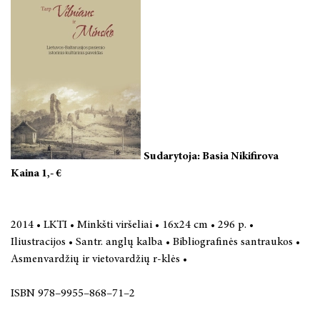
Sudarytoja: Basia Nikifirova
Kaina 1,- €
2014 • LKTI • Minkšti viršeliai • 16x24 cm • 296 p. •
Iliustracijos • Santr. anglų kalba • Bibliografinės santraukos •
Asmenvardžių ir vietovardžių r-klės •
ISBN 978–9955–868–71–2