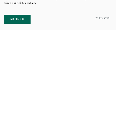
toliau naudokitės svetaine.
PARINKTYS
SUTINKU
Adresas: Saltoniškių g. 58,
LT-08105, Vilnius
Į. k. 111961791
Tel./faks. +370 5 275 1898