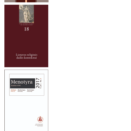
2024 m. lapkričio 9 d.
Lietuvos humanitarų mokslo organizacijos (1918–1940)
Kultūros intarpai istorijoje
2024 m. lapkričio 7-8 d.
Tridento visuotinio Bažnyčios susirinkimo (1545–1563) įtaka
2024 m. spalio 2 – 3 d.
Lietuvos kultūrai: Susirinkimo idėjų suvokimas ir sklaida
Vidurio Europos rytuose
2024 m. rugsėjo 26 d.
Lietuvos sakralinė dailė
2024 m. liepos mėn. 1–4 d.
ŠIUOLAIKINĖ KULTŪRA IR MEDIJOS
2024 m. rugsėjo 20 d.
DAILĖ, MUZIKA, TEATRAS
2024 m. birželio 19 d.
FILOSOFIJA
2024 m. gegužės 16-17 d.
LYGINAMIEJI CIVILIZACIJŲ TYRIMAI
2024 m. balandžio 27 d.
MONOGRAFIJOS, STUDIJOS, TAIKOMIEJI LEIDINIAI