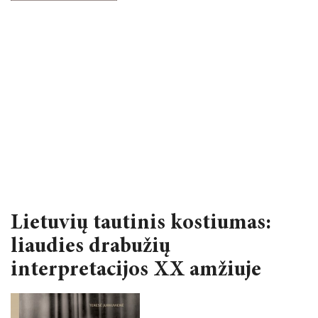
2024 m. balandžio 4–5 d.
STRAIPSNIŲ RINKINIAI
2023 metai
TĘSTINIAI LEIDINIAI
2022 metai
BOOKS IN ENGLISH
2021 metai
KNYGYNAS
2020 metai
LKTI VIRTUALIOJI BIBLIOTEKA
2019 metai
Lietuvių tautinis kostiumas:
liaudies drabužių
interpretacijos XX amžiuje