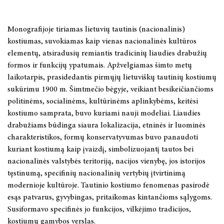
Monografijoje tiriamas lietuvių tautinis (nacionalinis)
kostiumas, suvokiamas kaip vienas nacionalinės kultūros
elementų, atsiradusių remiantis tradicinių liaudies drabužių
formos ir funkcijų ypatumais. Apžvelgiamas šimto metų
laikotarpis, prasidedantis pirmųjų lietuviškų tautinių kostiumų
sukūrimu 1900 m. Šimtmečio bėgyje, veikiant besikeičiančioms
politinėms, socialinėms, kultūrinėms aplinkybėms, keitėsi
kostiumo samprata, buvo kuriami nauji modeliai. Liaudies
drabužiams būdinga siaura lokalizacija, etninės ir luominės
charakteristikos, formų konservatyvumas buvo panaudoti
kuriant kostiumą kaip įvaizdį, simbolizuojantį tautos bei
nacionalinės valstybės teritoriją, nacijos vienybę, jos istorijos
tęstinumą, specifinių nacionalinių vertybių įtvirtinimą
modernioje kultūroje. Tautinio kostiumo fenomenas pasirodė
esąs patvarus, gyvybingas, pritaikomas kintančioms sąlygoms.
Susiformavo specifinės jo funkcijos, vilkėjimo tradicijos,
kostiumų gamybos verslas.