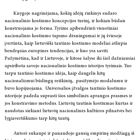
Knygoje nagrinėjama, kokių idėjų rinkinys sudaro
nacionalinio kostiumo koncepcijos turinį, ir kokiais būdais
konstruojama jo forma. Tyrime apibendrinti visuotiniai
nacionalinio kostiumo tapsmo dėsningumai ir jų šviesoje
įvertinta, kaip lietuviški tautinio kostiumo modeliai atliepia
bendrąsias europines tendencijas, ir kuo yra saviti.
Pažymėtina, kad ir Lietuvoje, ir kitose šalyse iki šiol dažniausiai
apsiribota savojo nacionalinio kostiumo istorijos tyrimais. Tuo
tarpu tautinio kostiumo idėja, kaip daugelis kitų
nacionalizmui būdingų reiškinių, pasižymėjo modalumu ir
buvo kopijuojama. Universalios įžvalgos tautinio kostiumo
istorijoje padeda suprasti šios simbolinės aprangos prasmes ir
jos konstravimo metodus. Lietuvių tautinis kostiumas kurtas ir
naudotas siekiant lietuvių nacionalinės kultūros pilnatvės bei
lygiavertiškumo tarp kitų tautų.
Autorė sukaupė ir panaudojo gausią empirinę medžiagą iš