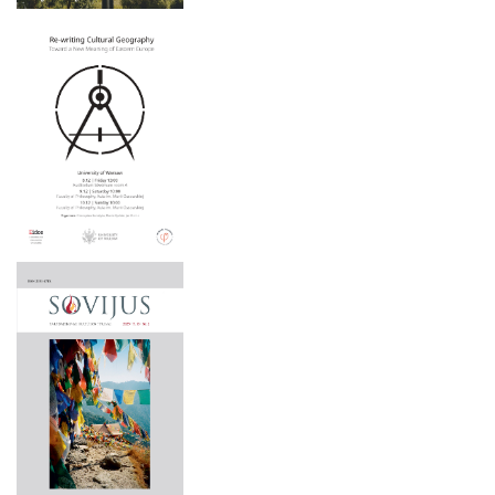
Menotyros krypties
Paminklai Lietuvos valstybingumui įamžinti: tarpukario
kryždirbystė
Apgintos disertacijos
Susimąstęs Kristus: nuo religinio atvaizdo iki tautos simbolio
Rūpintojėlio
2025 m. gruodžio 5 d.
Antakalnio Jėzus ir kiti stebuklingojo Jėzaus Nazariečio
atvaizdai Lietuvoje
2025 m. lapkričio 20–21 d.
Mauricijus Pranciškus Karpis. Žemaitijos kunigaikštystės
2025 m. lapkričio 20 d.
pasiuntinio rinktiniai raštai.
Dailės kūrinys – istorijos šaltinis
2025 m. lapkričio 19–20 d.
Kultūra ir emocijos Vytauto Kavolio sociologijoje
2025 m. lapkričio 19 d.
Lietuvos sakralinė dailė, t. II, d. 1, kn. 3
2025 m. lapkričio 6–7 d.
Tarp Vilniaus ir Minsko: Lietuvos–Baltarusijos pasienio
istorinis-kultūrinis paveldas
2025 m. lapkričio 5 d.
Pažaislio vienuolyno 350 metų istorija
2025 m. spalio 16–17 d.