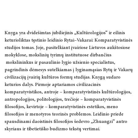
Knyga yra dvidešimtas jubiliejinis „Kultūrologijos“ ir eilinis
keturioliktas tęstinio leidinio Rytai–Vakarai: Komparatyvistinės
studijos tomas. Joje, pasitelkiant įvairiose Lietuvos aukštosiose
mokyklose, mokslinių tyrimų institutuose dirbančius
mokslininkus ir pasaulinio lygio užsienio specialistus,
pagrindinis dėmesys sutelkiamas į lyginamąsias Rytų ir Vakarų
civilizacijų įvairių kultūros formų studijas. Knygą sudaro
keturios dalys. Pirmoje aptariamos civilizacinės
komparatyvistikos, antroje – komparatyvistinės kultūrologijos,
antropologijos, politologijos, trečioje – komparatyvistinės
filosofijos, kevirtoje – komparatyvistinės estetikos, meno
filosofijos ir menotyros teorinės problemos. Leidinio priede
spausdinami daoistinės filosofijos šedevro „Zhuangzi“ antro
skyriaus ir tibetietiško budizmo tekstų vertimai.