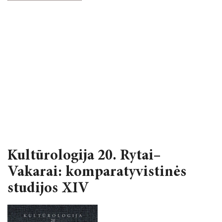
2024 m. balandžio 4–5 d.
2023 metai
2022 metai
2021 metai
2020 metai
2019 metai
Kultūrologija 20. Rytai–
Vakarai: komparatyvistinės
studijos XIV