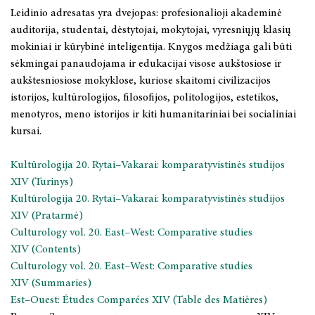
Leidinio adresatas yra dvejopas: profesionalioji akademinė
auditorija, studentai, dėstytojai, mokytojai, vyresniųjų klasių
mokiniai ir kūrybinė inteligentija. Knygos medžiaga gali būti
sėkmingai panaudojama ir edukacijai visose aukštosiose ir
aukštesniosiose mokyklose, kuriose skaitomi civilizacijos
istorijos, kultūrologijos, filosofijos, politologijos, estetikos,
menotyros, meno istorijos ir kiti humanitariniai bei socialiniai
kursai.
Kultūrologija 20. Rytai–Vakarai: komparatyvistinės studijos
XIV (Turinys)
Kultūrologija 20. Rytai–Vakarai: komparatyvistinės studijos
XIV (Pratarmė)
Culturology vol. 20. East–West: Comparative studies
XIV (Contents)
Culturology vol. 20. East–West: Comparative studies
XIV (Summaries)
Est–Ouest: Études Comparées XIV (Table des Matières)