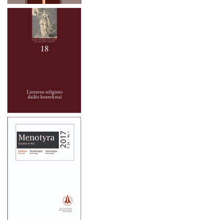
2024 m. lapkričio 9 d.
2024 m. lapkričio 7-8 d.
2024 m. spalio 2 – 3 d.
2024 m. rugsėjo 26 d.
2024 m. liepos mėn. 1–4 d.
2024 m. rugsėjo 20 d.
2024 m. birželio 19 d.
2024 m. gegužės 16-17 d.
2024 m. balandžio 27 d.