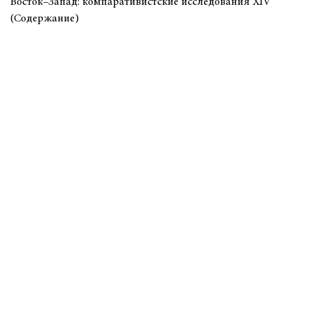
Восток–Запад: компаративистские исследования XIV
(Содержание)