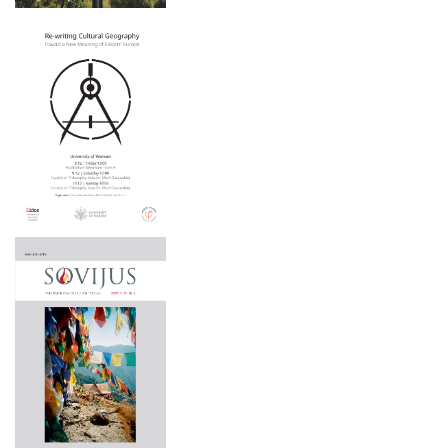
Menotyros krypties
MONOGRAFIJOS, STUDIJOS, TAIKOMIEJI LEIDINIAI
Apgintos disertacijos
STRAIPSNIŲ RINKINIAI
2025 m. gruodžio 5 d.
TĘSTINIAI LEIDINIAI
2025 m. lapkričio 20–21 d.
BOOKS IN ENGLISH
2025 m. lapkričio 20 d.
KNYGYNAS
2025 m. lapkričio 19–20 d.
LKTI VIRTUALIOJI BIBLIOTEKA
2025 m. lapkričio 19 d.
2025 m. lapkričio 6–7 d.
2025 m. lapkričio 5 d.
2025 m. spalio 16–17 d.