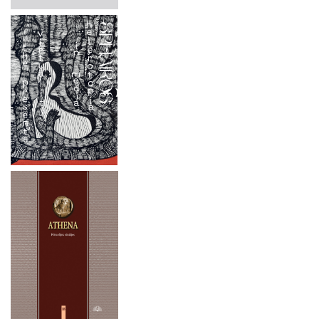
2025 m. spalio 3 - 4 d.
2025 m. rugsėjo 25–27 d.
2025 m. rugsėjo 18-19 d.
2025 m. gegužės 15–16 d.
2025 m. gegužės 6 d.
2025 m. balandžio 3 d.
2025 m. balandžio 1 – birželio 30 d.
2025 m. kovo 22 d.
2024 m. lapkričio 21–22 d.