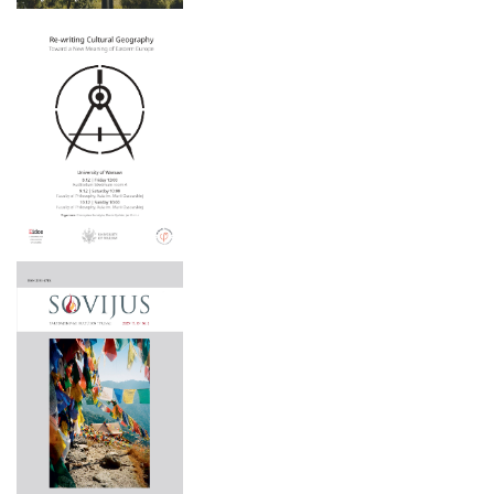
2025 m. gegužės 15–16 d.
2025 m. gegužės 6 d.
2025 m. balandžio 3 d.
2025 m. balandžio 1 – birželio 30 d.
2025 m. kovo 22 d.
2024 m. lapkričio 21–22 d.
2024 m. lapkričio 9 d.
2024 m. lapkričio 7-8 d.
2024 m. spalio 2 – 3 d.