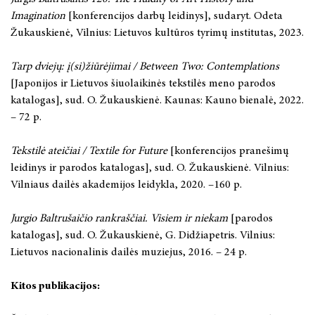
Imagination
[konferencijos darbų leidinys], sudaryt. Odeta
Žukauskienė, Vilnius: Lietuvos kultūros tyrimų institutas, 2023.
Tarp dviejų: į(si)žiūrėjimai / Between Two: Contemplations
[Japonijos ir Lietuvos šiuolaikinės tekstilės meno parodos
katalogas], sud. O. Žukauskienė. Kaunas: Kauno bienalė, 2022.
– 72 p.
Tekstilė ateičiai / Textile for Future
[konferencijos pranešimų
leidinys ir parodos katalogas], sud. O. Žukauskienė. Vilnius:
Vilniaus dailės akademijos leidykla, 2020. –160 p.
Jurgio Baltrušaičio rankraščiai. Visiem ir niekam
[parodos
katalogas], sud. O. Žukauskienė, G. Didžiapetris. Vilnius:
Lietuvos nacionalinis dailės muziejus, 2016. – 24 p.
Kitos publikacijos: