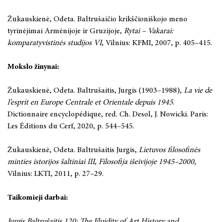
Žukauskienė, Odeta. Baltrušaičio krikščioniškojo meno
tyrinėjimai Armėnijoje ir Gruzijoje,
Rytai – Vakarai:
komparatyvistinės studijos VI
, Vilnius: KFMI, 2007, p. 405–415.
Mokslo žinynai:
Žukauskienė, Odeta. Baltrušaitis, Jurgis (1903–1988),
La vie de
l’esprit en Europe Centrale et Orientale depuis 1945
.
Dictionnaire encyclopédique, red. Ch. Desol, J. Nowicki. Paris:
Les Éditions du Cerf, 2020, p. 544–545.
Žukauskienė, Odeta. Baltrušaitis Jurgis,
Lietuvos filosofinės
minties istorijos šaltiniai III
,
Filosofija išeivijoje
1945–2000
,
Vilnius: LKTI, 2011, p. 27–29.
Taikomieji darbai:
Jurgis Baltrušaitis 120: The Fluidity of Art History and