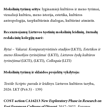
Mokslinių tyrimų sritys
: lyginamieji kultūros ir meno tyrimai,
vizualioji kultūra, meno istorija, estetika, kultūros
antropologija, tarpkultūrinis dialogas, kultūrinė atmintis.
Recenzuojamų Lietuvos tęstinių mokslinių leidinių, žurnalų
redakcinių kolegijų narė:
Rytai – Vakarai: Komparatyvistinės studijos
(LKTI),
Estetikos ir
meno filosofijos tyrinėjimai
(LKTI),
Lietuvos žydų kultūros
tyrinėjimai
(LKTI), (LKTI),
Colloquia
(LLTI)
Mokslinių tyrimų ir sklaidos projektų vykdytoja:
Textile Scripts: paroda ir leidinys
. Lietuvos kultūros taryba,
2026. LKT (Pr.6.3) - 139)
COST action CA16213
New Exploratory Phase in Research on
East European Cultures of Dissent
,
2017–2022.
Europos