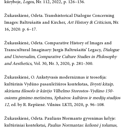
kūryboje,
Logos
, Nr. 112, 2022, p. 126–136.
Žukauskienė, Odeta. Transhistorical Dialogue Concerning
Images: Baltrušaitis and Kircher,
Art History & Criticism
, Nr.
16, 2020. p. 6–17.
Žukauskienė, Odeta. Comparative History of Images and
Transcultural Imaginary: Jurgis Baltrušaitis’ Legacy,
Dialogue
and Universalim
,
Comparative Culture Studies in Philosophy
and Aesthetics
, Vol. 30, Nr. 3, 2020, p. 281–300.
Žukauskienė, O. Ankstyvasis modernizmas ir teosofija:
kultūrinis Vydūno pasaulėžiūros kontekstas,
Išvysti kitaip,
skiriama filosofo ir kūrėjo Vilhelmo Storostos-Vydūno 150-
osioms gimimo metinėms
,
Sphairos: kultūros ir medijų studijos
12,
ed. by R. Repšienė. Vilnius: LKTI, 2020, p. 96–108.
Žukauskienė, Odeta. Pauliaus Normanto gyvenimas kelyje:
kultūriniai kontekstai,
Paulius Normantas: kelionė į tolumas,