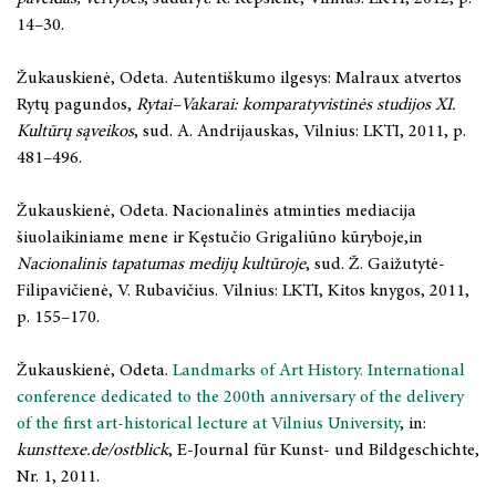
14–30.
Žukauskienė, Odeta. Autentiškumo ilgesys: Malraux atvertos
Rytų pagundos,
Rytai–Vakarai: komparatyvistinės studijos XI.
Kultūrų sąveikos
, sud. A. Andrijauskas, Vilnius: LKTI, 2011, p.
481–496.
Žukauskienė, Odeta. Nacionalinės atminties mediacija
šiuolaikiniame mene ir Kęstučio Grigaliūno kūryboje,in
Nacionalinis tapatumas medijų kultūroje
, sud. Ž. Gaižutytė-
Filipavičienė, V. Rubavičius. Vilnius: LKTI, Kitos knygos, 2011,
p. 155–170.
Žukauskienė, Odeta.
Landmarks of Art History. International
conference dedicated to the 200th anniversary of the delivery
of the first art-historical lecture at Vilnius University
, in:
kunsttexe.de/ostblick
, E-Journal für Kunst- und Bildgeschichte,
Nr. 1, 2011.