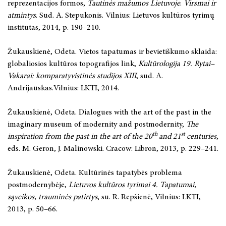
reprezentacijos formos,
Tautinės mažumos Lietuvoje
.
Virsmai ir
atmintys
. Sud. A. Stepukonis. Vilnius: Lietuvos kultūros tyrimų
institutas, 2014, p. 190–210.
Žukauskienė, Odeta. Vietos tapatumas ir bevietiškumo sklaida:
globaliosios kultūros topografijos link,
Kultūrologija
19. Rytai–
Vakarai: komparatyvistinės studijos XIII
, sud. A.
Andrijauskas.Vilnius: LKTI, 2014.
Žukauskienė, Odeta. Dialogues with the art of the past in the
imaginary museum of modernity and postmodernity,
The
th
st
inspiration from the past in the art of the 20
and 21
centuries
,
eds. M. Geron, J. Malinowski. Cracow: Libron, 2013, p. 229–241.
Žukauskienė, Odeta. Kultūrinės tapatybės problema
postmodernybėje,
Lietuvos kultūros tyrimai 4. Tapatumai,
sąveikos, trauminės patirtys
, su. R. Repšienė, Vilnius: LKTI,
2013, p. 50–66.