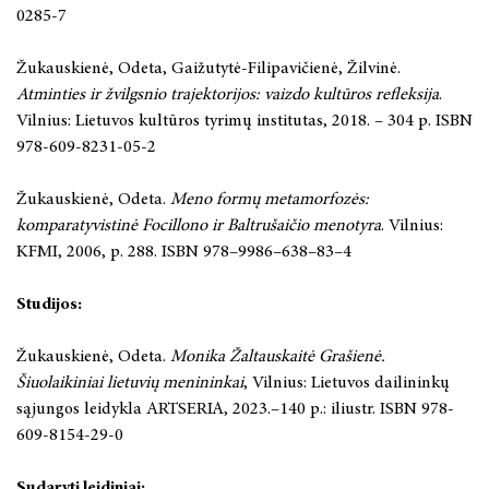
0285-7
Žukauskienė, Odeta, Gaižutytė-Filipavičienė, Žilvinė.
Atminties ir žvilgsnio trajektorijos: vaizdo kultūros refleksija
.
Vilnius: Lietuvos kultūros tyrimų institutas, 2018. – 304 p. ISBN
978-609-8231-05-2
Žukauskienė, Odeta.
Meno formų metamorfozės:
komparatyvistinė Focillono ir Baltrušaičio menotyra
. Vilnius:
KFMI, 2006, p. 288. ISBN 978–9986–638–83–4
Studijos:
Žukauskienė, Odeta.
Monika Žaltauskaitė Grašienė.
Šiuolaikiniai lietuvių menininkai
, Vilnius: Lietuvos dailininkų
sąjungos leidykla ARTSERIA, 2023.–140 p.: iliustr. ISBN 978-
609-8154-29-0
Sudaryti leidiniai: