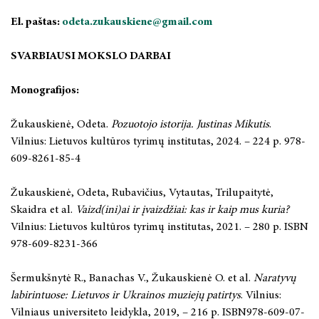
El. paštas:
odeta.zukauskiene@gmail.com
SVARBIAUSI MOKSLO DARBAI
Monografijos:
Žukauskienė, Odeta.
Pozuotojo istorija. Justinas Mikutis
.
Vilnius: Lietuvos kultūros tyrimų institutas, 2024. – 224 p. 978-
609-8261-85-4
Žukauskienė, Odeta, Rubavičius, Vytautas, Trilupaitytė,
Skaidra et al.
Vaizd(ini)ai ir įvaizdžiai: kas ir kaip mus kuria?
Vilnius: Lietuvos kultūros tyrimų institutas, 2021. – 280 p. ISBN
978-609-8231-366
Šermukšnytė R., Banachas V., Žukauskienė O. et al.
Naratyvų
labirintuose: Lietuvos ir Ukrainos muziejų patirtys
. Vilnius:
Vilniaus universiteto leidykla, 2019, – 216 p. ISBN978-609-07-