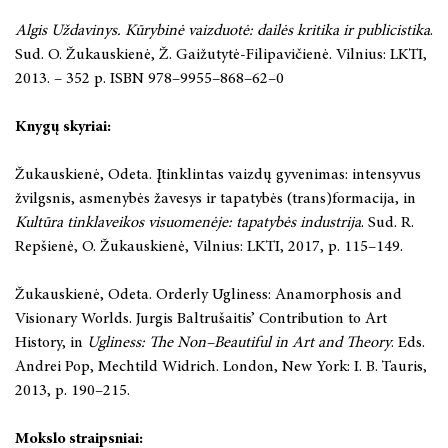
Algis Uždavinys. Kūrybinė vaizduotė: dailės kritika ir publicistika
.
Sud. O. Žukauskienė, Ž. Gaižutytė-Filipavičienė. Vilnius: LKTI,
2013. – 352 p. ISBN 978–9955–868–62–0
Knygų skyriai:
Žukauskienė, Odeta. Įtinklintas vaizdų gyvenimas: intensyvus
žvilgsnis, asmenybės žavesys ir tapatybės (trans)formacija, in
Kultūra tinklaveikos visuomenėje: tapatybės industrija
. Sud. R.
Repšienė, O. Žukauskienė, Vilnius: LKTI, 2017, p. 115–149.
Žukauskienė, Odeta. Orderly Ugliness: Anamorphosis and
Visionary Worlds. Jurgis Baltrušaitis’ Contribution to Art
History, in
Ugliness: The Non–Beautiful in Art and Theory
. Eds.
Andrei Pop, Mechtild Widrich. London, New York: I. B. Tauris,
2013, p. 190–215.
Mokslo straipsniai: