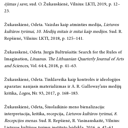
ėjimas į save
, sud. O. Žukauskienė, Vilnius: LKTI, 2019, p. 12–
23.
Žukauskienė, Odeta. Vaizdas kaip atminties medija,
Lietuvos
kultūros tyrimai, 10. Medijų mitais ir mitai kaip medijos.
Sud. R.
Repšienė, Vilnius: LKTI, 2018, p. 125–141.
Žukauskenė, Odeta. Jurgis Baltrušaitis: Search for the Rules of
Imagination,
Lituanus. The Lithuanian Quarterly Journal of Arts
and Sciences
, Vol. 64:4, 2018, p. 41–63.
Žukauskienė, Odeta. Tinklaveika kaip kontrolės ir ideologijos
aparatas: naujasis materializmas ir A. R. Galloway’aus medijų
kritika,
Logos
, Nr. 93, 2017, p. 168–183.
Žukauskienė, Odeta, Šiuolaikinio meno bienalizacija:
interpretacija, kritika, recepcija,
Lietuvos kultūros tyrimai, 8.
Recepcijos menas
. Sud. R. Repšienė, R. Vasinauskaitė, Vilnius:
Lietuvos kultūros tyrimų instituto leidykla, 2016, p. 42–61.