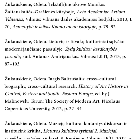
Žukauskienė, Odeta. Teksti(li)nė tikrovė Monikos
Žaltauskaitės–Grašienės kūryboje,
Acta Academiae Artium
Vilnensis
, Vilnius: Vilniaus dailės akademijos leidykla, 2013, t.
70,
Asmenybė ir laikas Kauno meno istorijoje
, p. 79–92.
Žukauskienė, Odeta. Lietuvių ir litvakų kultūriniai sąlyčiai
modernėjančiame pasaulyje,
Žydų kultūra: kasdienybės
pasaulis
, sud. Antanas Andrijauskas. Vilnius: LKTI, 2013, p.
87–103.
Žukauskienė, Odeta. Jurgis Baltrušaitis: cross–cultural
biography, cross–cultural research,
History of Art History in
Central, Eastern and South–Eastern Europe
, ed. by J.
Malinowski. Torun: The Society of Modern Art, Nicolaus
Copernicus University, 2012, p. 27–34.
Žukauskienė, Odeta. Muziejų kultūra: kintantys diskursai ir
institucinė kritika,
Lietuvos kultūros tyrimai 2. Muziejai,
paveldas, vertybės
, sudaryt. R. Repšienė, Vilnius: LKTI, 2012, p.