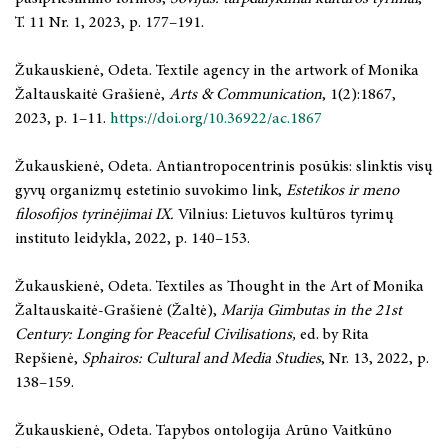
T. 11 Nr. 1, 2023, p. 177–191.
Žukauskienė, Odeta. Textile agency in the artwork of Monika
Žaltauskaitė Grašienė,
Arts & Communication
, 1(2):1867,
2023, p. 1–11.
https://doi.org/10.36922/ac.1867
Žukauskienė, Odeta. Antiantropocentrinis posūkis: slinktis visų
gyvų organizmų estetinio suvokimo link,
Estetikos ir meno
filosofijos tyrinėjimai IX.
Vilnius: Lietuvos kultūros tyrimų
instituto leidykla, 2022, p. 140–153.
Žukauskienė, Odeta. Textiles as Thought in the Art of Monika
Žaltauskaitė-Grašienė (Žaltė),
Marija Gimbutas in the 21st
Century: Longing for Peaceful Civilisations,
ed. by Rita
Repšienė,
Sphairos: Cultural and Media Studies
,
Nr. 13, 2022, p.
138–159.
Žukauskienė, Odeta. Tapybos ontologija Arūno Vaitkūno