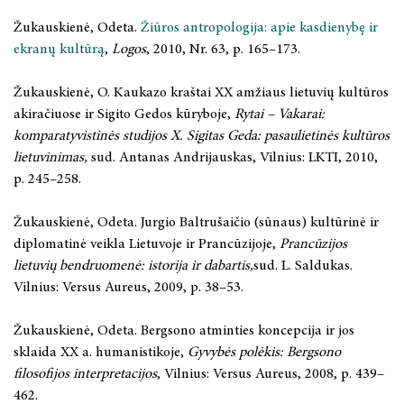
Žukauskienė, Odeta.
Žiūros antropologija: apie kasdienybę ir
ekranų kultūrą
,
Logos
, 2010, Nr. 63, p. 165–173.
Žukauskienė, O. Kaukazo kraštai XX amžiaus lietuvių kultūros
akiračiuose ir Sigito Gedos kūryboje,
Rytai – Vakarai:
komparatyvistinės studijos X. Sigitas Geda: pasaulietinės kultūros
lietuvinimas,
sud. Antanas Andrijauskas, Vilnius: LKTI, 2010,
p. 245–258.
Žukauskienė, Odeta. Jurgio Baltrušaičio (sūnaus) kultūrinė ir
diplomatinė veikla Lietuvoje ir Prancūzijoje,
Prancūzijos
lietuvių bendruomenė: istorija ir dabartis,
sud. L. Saldukas.
Vilnius: Versus Aureus, 2009, p. 38–53.
Žukauskienė, Odeta. Bergsono atminties koncepcija ir jos
sklaida XX a. humanistikoje,
Gyvybės polėkis: Bergsono
filosofijos interpretacijos
, Vilnius: Versus Aureus, 2008, p. 439–
462.