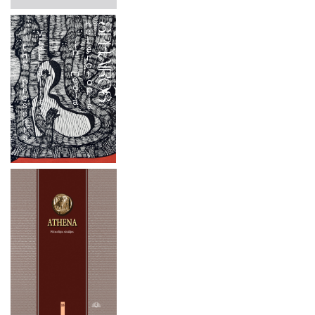
2024 m. rugsėjo 26 d.
2024 m. liepos mėn. 1–4 d.
2024 m. rugsėjo 20 d.
2024 m. birželio 19 d.
2024 m. gegužės 16-17 d.
2024 m. balandžio 27 d.
2024 m. balandžio 4–5 d.
2023 metai
2022 metai