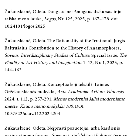
Žukauskienė, Odeta. Daugiau-nei-žmogaus diskursas ir jo
raiška meno lauke,
Logos
, Nr. 125, 2025, p. 167–178. doi:
10.24101/logos.2025
Žukauskienė, Odeta. The Rationality of the Irrational. Jurgis
Baltrušaitis Contribution to the History of Anamorphoses,
Sovijus: Interdisciplinary Studies of Culture
. Special Issue:
The
Fluidity of Art History and Imagination
. T. 13, Nr. 1, 2025, p.
144–162.
Žukauskienė, Odeta. Konceptualioji tekstilė: Laimos
Oržekauskienės mokykla,
Acta Academiae Artium Vilnensis
.
2024, t. 112, p. 257-291.
Menas moderniai šaliai moderniame
mieste: Kauno meno mokyklai 100
. DOI:
10.37522/aaav.112.2024.204
Žukauskienė, Odeta. Neįprasti pozuotojai, arba kasdienio
pasipriešinimo formos,
Sovijus: tarpdalykiniai kultūros tyrimai
,