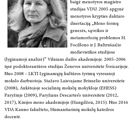
baigė menotyros magistro
studijas VDU. 2005 apgynė
menotyros krypties daktaro
disertaciją „Meno formų
genezės, sąveikos ir
metamorfozių problemos H.
Focillono ir J. Baltrušaičio
medievistikos studijose
(lyginamoji analizė)“ Vilniaus dailės akademijoje. 2005–2006
tęsė podoktorantūros studijas Ženevos universitete Šveicarijoje.
Nuo 2008 – LKTI Lyginamųjų kultūros tyrimų vyresnioji
mokslo darbuotoja. Stažavo Laisvajame Briuselio universitete
(2008), Aukštojoje socialinių mokslų mokykloje (EHESS)
Paryžiuje (2009), Paryžiaus Descartes’o universitete (2012,
2017), Kinijos meno akademijoje (Hangdžou, 2015). Nuo 2016
VDA Kauno fakulteto, Humanitarinių mokslų katedros
docentė.