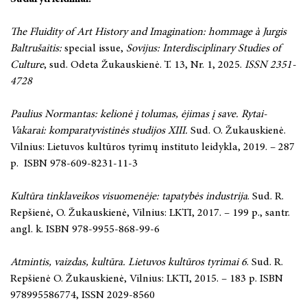
The Fluidity of Art History and Imagination:
hommage à Jurgis
Baltrušaitis:
special issue,
Sovijus: Interdisciplinary Studies of
Culture
, sud. Odeta Žukauskienė. T. 13, Nr. 1, 2025.
ISSN 2351-
4728
Paulius Normantas: kelionė į tolumas, ėjimas į save. Rytai-
Vakarai: komparatyvistinės studijos XIII.
Sud. O. Žukauskienė.
Vilnius: Lietuvos kultūros tyrimų instituto leidykla, 2019. – 287
p. ISBN 978-609-8231-11-3
Kultūra tinklaveikos visuomenėje: tapatybės industrija
. Sud. R.
Repšienė, O. Žukauskienė, Vilnius: LKTI, 2017. – 199 p., santr.
angl. k. ISBN 978-9955-868-99-6
Atmintis, vaizdas, kultūra. Lietuvos kultūros tyrimai 6
. Sud. R.
Repšienė O. Žukauskienė, Vilnius: LKTI, 2015. – 183 p. ISBN
978995586774, ISSN 2029-8560