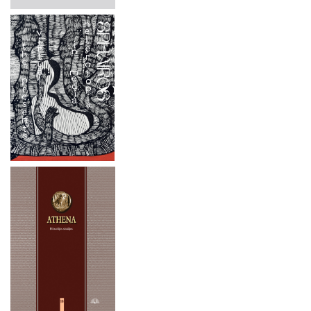
2024 m. rugsėjo 26 d.
2024 m. liepos mėn. 1–4 d.
2024 m. rugsėjo 20 d.
2024 m. birželio 19 d.
2024 m. gegužės 16-17 d.
2024 m. balandžio 27 d.
2024 m. balandžio 4–5 d.
2023 metai
2022 metai