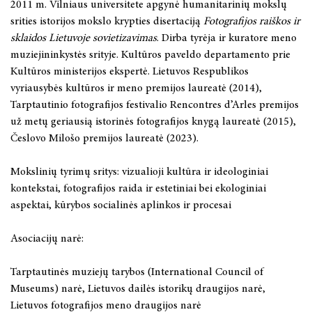
2011 m. Vilniaus universitete apgynė humanitarinių mokslų
srities istorijos mokslo krypties disertaciją
Fotografijos raiškos ir
sklaidos Lietuvoje sovietizavimas
. Dirba tyrėja ir kuratore meno
muziejininkystės srityje. Kultūros paveldo departamento prie
Kultūros ministerijos ekspertė. Lietuvos Respublikos
vyriausybės kultūros ir meno premijos laureatė (2014),
Tarptautinio fotografijos festivalio Rencontres d’Arles premijos
už metų geriausią istorinės fotografijos knygą laureatė (2015),
Česlovo Milošo premijos laureatė (2023).
Mokslinių tyrimų sritys: vizualioji kultūra ir ideologiniai
kontekstai, fotografijos raida ir estetiniai bei ekologiniai
aspektai, kūrybos socialinės aplinkos ir procesai
Asociacijų narė:
Tarptautinės muziejų tarybos (International Council of
Museums) narė, Lietuvos dailės istorikų draugijos narė,
Lietuvos fotografijos meno draugijos narė