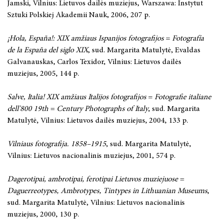
Jamski, Vilnius: Lietuvos dailės muziejus, Warszawa: Instytut
Sztuki Polskiej Akademii Nauk, 2006, 207 p.
¡Hola, España!: XIX amžiaus Ispanijos fotografijos
=
Fotografía
de la España del siglo XIX
, sud. Margarita Matulytė, Evaldas
Galvanauskas, Carlos Texidor, Vilnius: Lietuvos dailės
muziejus, 2005, 144 p.
Salve, Italia! XIX amžiaus Italijos fotografijos
=
Fotografie italiane
dell'800 19th
=
Century Photographs of Italy
, sud. Margarita
Matulytė, Vilnius: Lietuvos dailės muziejus, 2004, 133 p.
Vilniaus fotografija. 1858–1915
, sud. Margarita Matulytė,
Vilnius: Lietuvos nacionalinis muziejus, 2001, 574 p.
Dagerotipai, ambrotipai, ferotipai Lietuvos muziejuose
=
Daguerreotypes, Ambrotypes, Tintypes in Lithuanian Museums
,
sud. Margarita Matulytė, Vilnius: Lietuvos nacionalinis
muziejus, 2000, 130 p.