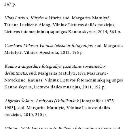
247 p.
Vitas Luckus. Kūryba = Works
, sud. Margarita Matulytė,
Tatjana Luckienė-Aldag, Vilnius: Lietuvos dailės muziejus,
Lietuvos fotomenininkų sąjungos Kauno skyrius, 2014, 564 p.
Czesławo Miłoszo Vilnius: tekstai ir fotografijos
, sud. Margarita
Matulytė, Vilnius: Apostrofa, 2012, 196 p.
Kauno avangardinė fotografija: paskutinis sovietmečio
dešimtmetis
, sud. Margarita Matulytė, Ieva Mazūraitė-
Novickienė, Kaunas, Vilnius: Lietuvos fotomenininkų sąjungos
Kauno skyrius, Lietuvos dailės muziejus, 2011, 192 p.
Algirdas Šeškus. Archyvas (Pohulianka)
: [fotografijos 1975–
1983], sud. Margarita Matulytė, Vilnius: Lietuvos dailės
muziejus, 2010, 310 p.
Vilnius. 1944: Jano ir Janušo Bulhakų fotografijų archyvas
, sud.