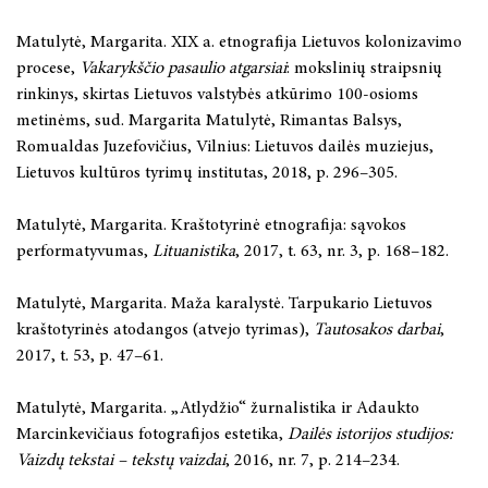
Matulytė, Margarita. XIX a. etnografija Lietuvos kolonizavimo
procese,
Vakarykščio pasaulio atgarsiai
: mokslinių straipsnių
rinkinys, skirtas Lietuvos valstybės atkūrimo 100-osioms
metinėms, sud. Margarita Matulytė, Rimantas Balsys,
Romualdas Juzefovičius, Vilnius: Lietuvos dailės muziejus,
Lietuvos kultūros tyrimų institutas, 2018, p. 296–305.
Matulytė, Margarita. Kraštotyrinė etnografija: sąvokos
performatyvumas,
Lituanistika
, 2017, t. 63, nr. 3, p. 168–182.
Matulytė, Margarita. Maža karalystė. Tarpukario Lietuvos
kraštotyrinės atodangos (atvejo tyrimas),
Tautosakos darbai
,
2017, t. 53, p. 47–61.
Matulytė, Margarita. „Atlydžio“ žurnalistika ir Adaukto
Marcinkevičiaus fotografijos estetika,
Dailės istorijos studijos:
Vaizdų tekstai – tekstų vaizdai
, 2016, nr. 7, p. 214–234.