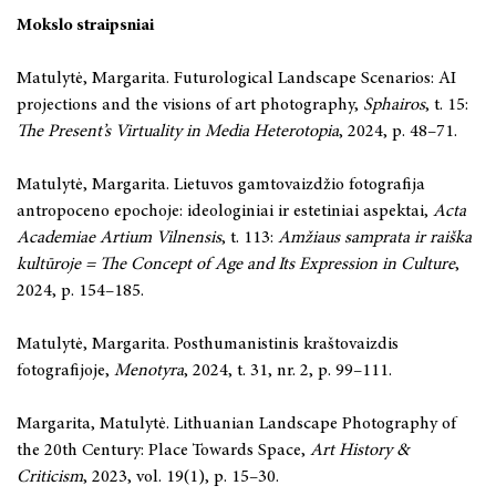
Mokslo straipsniai
Matulytė, Margarita. Futurological Landscape Scenarios: AI
projections and the visions of art photography,
Sphairos
, t. 15:
The Present’s Virtuality in Media Heterotopia
, 2024, p. 48–71.
Matulytė, Margarita. Lietuvos gamtovaizdžio fotografija
antropoceno epochoje: ideologiniai ir estetiniai aspektai,
Acta
Academiae Artium Vilnensis
, t. 113:
Amžiaus samprata ir raiška
kultūroje = The Concept of Age and Its Expression in Culture
,
2024, p. 154–185.
Matulytė, Margarita. Posthumanistinis kraštovaizdis
fotografijoje,
Menotyra
, 2024, t. 31, nr. 2, p. 99–111.
Margarita, Matulytė. Lithuanian Landscape Photography of
the 20th Century: Place Towards Space,
Art History &
Criticism
, 2023, vol. 19(1), p. 15–30.