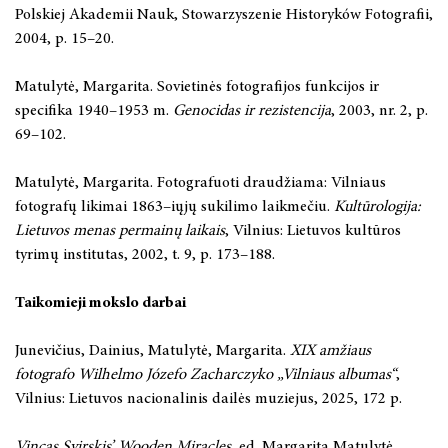
Polskiej Akademii Nauk, Stowarzyszenie Historyków Fotografii,
2004, p. 15–20.
Matulytė, Margarita. Sovietinės fotografijos funkcijos ir
specifika 1940–1953 m.
Genocidas ir rezistencija
, 2003, nr. 2, p.
69–102.
Matulytė, Margarita. Fotografuoti draudžiama: Vilniaus
fotografų likimai 1863–iųjų sukilimo laikmečiu.
Kultūrologija:
Lietuvos menas permainų laikais
, Vilnius: Lietuvos kultūros
tyrimų institutas, 2002, t. 9, p. 173–188.
Taikomieji mokslo darbai
Junevičius, Dainius, Matulytė, Margarita.
XIX amžiaus
fotografo Wilhelmo Józefo Zacharczyko „Vilniaus albumas“
,
Vilnius: Lietuvos nacionalinis dailės muziejus, 2025, 172 p.
Vincas Svirskis’ Wooden Miracles
, ed. Margarita Matulytė,