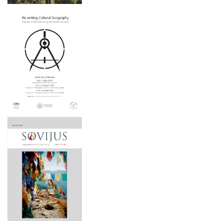
2025 m. gegužės 15–16 d.
2025 m. gegužės 6 d.
2025 m. balandžio 3 d.
2025 m. balandžio 1 – birželio 30 d.
2025 m. kovo 22 d.
2024 m. lapkričio 21–22 d.
2024 m. lapkričio 9 d.
2024 m. lapkričio 7-8 d.
2024 m. spalio 2 – 3 d.