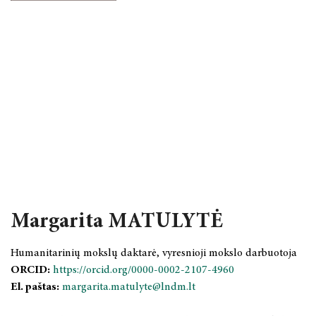
Margarita MATULYTĖ
Humanitarinių mokslų daktarė, vyresnioji mokslo darbuotoja
ORCID:
https://orcid.org/0000-0002-2107-4960
El. paštas:
margarita.matulyte@lndm.lt