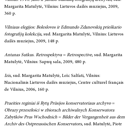
Margarita Matulytė, Vilnius: Lietuvos dailės muziejus, 2009,
360 p.
Vilniaus elegijos: Boleslovos ir Edmundo Zdanovskių prieškario
fotografijų kolekcija
, sud. Margarita Matulytė, Vilnius: Lietuvos
dailės muziejus, 2009, 148 p.
Antanas Sutkus. Retrospektyva
=
Retrospective
, sud. Margarita
Matulytė, Vilnius: Sapnų sala, 2009, 480 p.
Izis
, sud. Margarita Matulytė, Loïc Salfati, Vilnius:
Nacionalinis Lietuvos dailės muziejus, Centre culturel français
de Vilnius, 2006, 160 p.
Praeities reginiai iš Rytų Prūsijos konservatoriaus archyvo
=
Obrazy przeszłości w zbiorach archiwalnych Konserwatora
Zabytków Prus Wschodnich
=
Bilder der Vergangenheit aus dem
Archiv des Ostpreussischen Konservators
, sud. Matulytė, Piotr