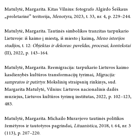
Matulytė, Margarita. Kitas Vilnius: fotografo Algirdo Šeškaus
„proletarinė“ teritorija,
Menotyra
, 2023, t. 33, nr. 4, p. 229–244.
Matulytė, Margarita. Tautinės simbolikos tranzitas tarpukario
Lietuvoje: iš kaimo į miestą, iš miesto į kaimą,
Meno istorijos
studijos
, t. 12:
Objektas ir dekoras: paveldas, procesai, kontekstai
(II), 2022, p. 143–164.
Matulytė, Margarita. Reemigracija: tarpukario Lietuvos kaimo
kasdienybės kultūros transformacijų tyrimai,
Migracija:
sampratos ir patirtys
: Mokslinių straipsnių rinkinys, sud.
Margarita Matulytė, Vilnius: Lietuvos nacionalinis dailės
muziejus, Lietuvos kultūros tyrimų institutas, 2022, p. 102–123,
483.
Matulytė, Margarita. Michailo Muravjovo tautinės politikos
žemėtyros ir tautotyros pagrindai,
Lituanistica
, 2018, t. 64, nr. 3
(113), p. 207–220.