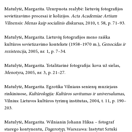
Matulytė, Margarita. Uzurpuota realybė: lietuvių fotografijos
sovietizavimo procesai ir kolizijos.
Acta Academiae Artium
Vilnensis: Menas kaip socialinis diskursas
, 2010, t. 58, p. 71–93.
Matulytė, Margarita. Lietuvių fotografijos meno raiška
kultūros sovietizavimo kontekste (1958–1970 m.),
Genocidas ir
rezistencija
, 2005, nr. 1, p. 7–34.
Matulytė, Margarita. Totalitarinė fotografija: kova už sielas,
Menotyra
, 2005, nr. 3, p. 21–27.
Matulytė, Margarita. Egzotika Vilniaus senienų muziejaus
rinkiniuose,
Kultūrologija: Kultūros savitumas ir universalumas
,
Vilnius: Lietuvos kultūros tyrimų institutas, 2004, t. 11, p. 190–
203.
Matulytė, Margarita. Wilnianin Johann Hiksa – fotograf
starego kontynentu,
Dagerotyp
, Warszawa: Instytut Sztuki