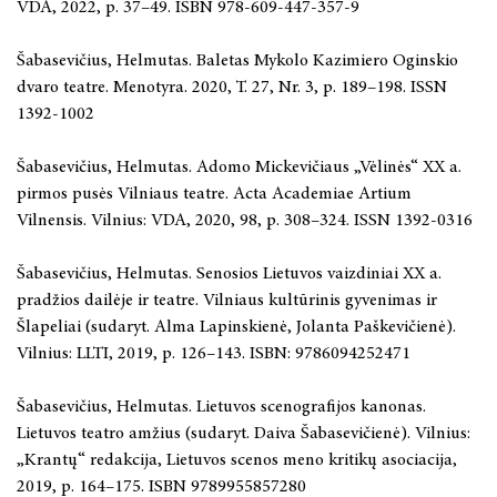
VDA, 2022, p. 37–49. ISBN 978-609-447-357-9
Šabasevičius, Helmutas. Baletas Mykolo Kazimiero Oginskio
dvaro teatre. Menotyra. 2020, T. 27, Nr. 3, p. 189–198. ISSN
1392-1002
Šabasevičius, Helmutas. Adomo Mickevičiaus „Vėlinės“ XX a.
pirmos pusės Vilniaus teatre. Acta Academiae Artium
Vilnensis. Vilnius: VDA, 2020, 98, p. 308–324. ISSN 1392-0316
Šabasevičius, Helmutas. Senosios Lietuvos vaizdiniai XX a.
pradžios dailėje ir teatre. Vilniaus kultūrinis gyvenimas ir
Šlapeliai (sudaryt. Alma Lapinskienė, Jolanta Paškevičienė).
Vilnius: LLTI, 2019, p. 126–143. ISBN: 9786094252471
Šabasevičius, Helmutas. Lietuvos scenografijos kanonas.
Lietuvos teatro amžius (sudaryt. Daiva Šabasevičienė). Vilnius:
„Krantų“ redakcija, Lietuvos scenos meno kritikų asociacija,
2019, p. 164–175. ISBN 9789955857280