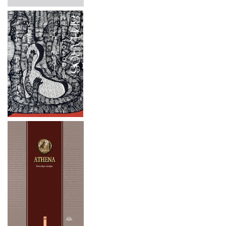
2024 m. rugsėjo 26 d.
2024 m. liepos mėn. 1–4 d.
2024 m. rugsėjo 20 d.
2024 m. birželio 19 d.
2024 m. gegužės 16-17 d.
2024 m. balandžio 27 d.
2024 m. balandžio 4–5 d.
2023 metai
2022 metai