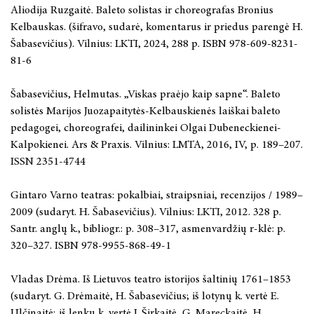
Aliodija Ruzgaitė. Baleto solistas ir choreografas Bronius
Kelbauskas. (šifravo, sudarė, komentarus ir priedus parengė H.
Šabasevičius). Vilnius: LKTI, 2024, 288 p. ISBN 978-609-8231-
81-6
Šabasevičius, Helmutas. „Viskas praėjo kaip sapne“. Baleto
solistės Marijos Juozapaitytės-Kelbauskienės laiškai baleto
pedagogei, choreografei, dailininkei Olgai Dubeneckienei-
Kalpokienei. Ars & Praxis. Vilnius: LMTA, 2016, IV, p. 189–207.
ISSN 2351-4744
Gintaro Varno teatras: pokalbiai, straipsniai, recenzijos / 1989–
2009 (sudaryt. H. Šabasevičius). Vilnius: LKTI, 2012. 328 p.
Santr. anglų k., bibliogr.: p. 308–317, asmenvardžių r-klė: p.
320–327. ISBN 978-9955-868-49-1
Vladas Drėma. Iš Lietuvos teatro istorijos šaltinių 1761–1853
(sudaryt. G. Drėmaitė, H. Šabasevičius; iš lotynų k. vertė E.
Ulčinaitė; iš lenkų k. vertė J. Širkaitė, G. Mareckaitė, H.