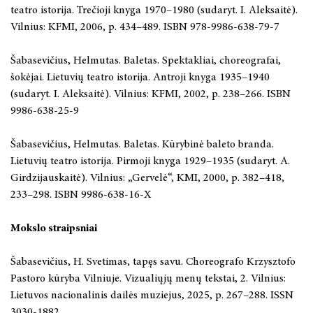
teatro istorija. Trečioji knyga 1970–1980 (sudaryt. I. Aleksaitė).
Vilnius: KFMI, 2006, p. 434–489. ISBN 978-9986-638-79-7
Šabasevičius, Helmutas. Baletas. Spektakliai, choreografai,
šokėjai. Lietuvių teatro istorija. Antroji knyga 1935–1940
(sudaryt. I. Aleksaitė). Vilnius: KFMI, 2002, p. 238–266. ISBN
9986-638-25-9
Šabasevičius, Helmutas. Baletas. Kūrybinė baleto branda.
Lietuvių teatro istorija. Pirmoji knyga 1929–1935 (sudaryt. A.
Girdzijauskaitė). Vilnius: „Gervelė“, KMI, 2000, p. 382–418,
233–298. ISBN 9986-638-16-X
Mokslo straipsniai
Šabasevičius, H. Svetimas, tapęs savu. Choreografo Krzysztofo
Pastoro kūryba Vilniuje. Vizualiųjų menų tekstai, 2. Vilnius:
Lietuvos nacionalinis dailės muziejus, 2025, p. 267–288. ISSN
3030-1882