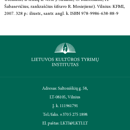
Šabasevičius; rankraščius šifravo R. Mosiejienė). Vilnius: KFMI,
2007. 328 p.: iliustr., santr. angl. k. ISBN 978-9986-638-88-9
Adresas: Saltoniškių g. 58,
LT-08105, Vilnius
Į. k. 111961791
Tel./faks. +370 5 275 1898
El. paštas: LKTI@LKTI.LT