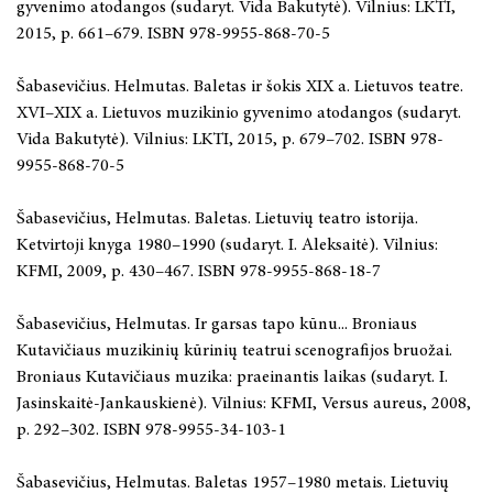
gyvenimo atodangos (sudaryt. Vida Bakutytė). Vilnius: LKTI,
2015, p. 661–679. ISBN 978-9955-868-70-5
Šabasevičius. Helmutas. Baletas ir šokis XIX a. Lietuvos teatre.
XVI–XIX a. Lietuvos muzikinio gyvenimo atodangos (sudaryt.
Vida Bakutytė). Vilnius: LKTI, 2015, p. 679–702. ISBN 978-
9955-868-70-5
Šabasevičius, Helmutas. Baletas. Lietuvių teatro istorija.
Ketvirtoji knyga 1980–1990 (sudaryt. I. Aleksaitė). Vilnius:
KFMI, 2009, p. 430–467. ISBN 978-9955-868-18-7
Šabasevičius, Helmutas. Ir garsas tapo kūnu... Broniaus
Kutavičiaus muzikinių kūrinių teatrui scenografijos bruožai.
Broniaus Kutavičiaus muzika: praeinantis laikas (sudaryt. I.
Jasinskaitė-Jankauskienė). Vilnius: KFMI, Versus aureus, 2008,
p. 292–302. ISBN 978-9955-34-103-1
Šabasevičius, Helmutas. Baletas 1957–1980 metais. Lietuvių