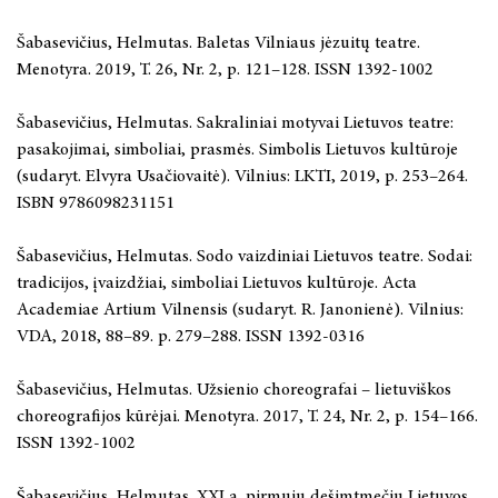
Šabasevičius, Helmutas. Baletas Vilniaus jėzuitų teatre.
Menotyra. 2019, T. 26, Nr. 2, p. 121–128. ISSN 1392-1002
Šabasevičius, Helmutas. Sakraliniai motyvai Lietuvos teatre:
pasakojimai, simboliai, prasmės. Simbolis Lietuvos kultūroje
(sudaryt. Elvyra Usačiovaitė). Vilnius: LKTI, 2019, p. 253–264.
ISBN 9786098231151
Šabasevičius, Helmutas. Sodo vaizdiniai Lietuvos teatre. Sodai:
tradicijos, įvaizdžiai, simboliai Lietuvos kultūroje. Acta
Academiae Artium Vilnensis (sudaryt. R. Janonienė). Vilnius:
VDA, 2018, 88–89. p. 279–288. ISSN 1392-0316
Šabasevičius, Helmutas. Užsienio choreografai – lietuviškos
choreografijos kūrėjai. Menotyra. 2017, T. 24, Nr. 2, p. 154–166.
ISSN 1392-1002
Šabasevičius, Helmutas. XXI a. pirmųjų dešimtmečių Lietuvos