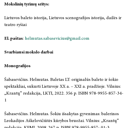
Mokslinių tyrimų sritys:
Lietuvos baleto istorija, Lietuvos scenografijos istorija, dailės ir
teatro ryšiai
El. paštas
:
helmutas.sabasevicius@gmail.com
Svarbiausi mokslo darbai
Monografijos
Šabasevičius. Helmutas. Baletas LT: originalūs baleto ir šokio
spektakliai, sukurti Lietuvoje XX a. – XXI a. pradžioje. Vilnius:
„Krantų“ redakcija, LKTI, 2022. 356 p. ISBN 978-9955-857-34-
1
Šabasevičius. Helmutas. Šokiu išsakytas gyvenimas: balerinos
Leokadijos Aškelovičiūtės kūrybos bruožai. Vilnius: „Krantų“
redakcija, KFMI, 2008. 267 p. ISBN 978-9955-857- 01-3