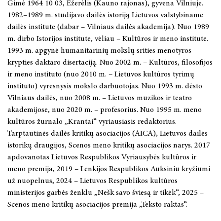
Gimė 1964 10 03, Ežerėlis (Kauno rajonas), gyvena Vilniuje.
1982–1989 m. studijavo dailės istoriją Lietuvos valstybiname
dailės institute (dabar – Vilniaus dailės akademija). Nuo 1989
m. dirbo Istorijos institute, vėliau – Kultūros ir meno institute.
1993 m. apgynė humanitarinių mokslų srities menotyros
krypties daktaro disertaciją. Nuo 2002 m. – Kultūros, filosofijos
ir meno instituto (nuo 2010 m. – Lietuvos kultūros tyrimų
instituto) vyresnysis mokslo darbuotojas. Nuo 1993 m. dėsto
Vilniaus dailės, nuo 2008 m. – Lietuvos muzikos ir teatro
akademijose, nuo 2020 m. – profesorius. Nuo 1995 m. meno
kultūros žurnalo „Krantai“ vyriausiasis redaktorius.
Tarptautinės dailės kritikų asociacijos (AICA), Lietuvos dailės
istorikų draugijos, Scenos meno kritikų asociacijos narys. 2017
apdovanotas Lietuvos Respublikos Vyriausybės kultūros ir
meno premija, 2019 – Lenkijos Respublikos Auksiniu kryžiumi
už nuopelnus, 2024 – Lietuvos Respublikos kultūros
ministerijos garbės ženklu „Nešk savo šviesą ir tikėk“, 2025 –
Scenos meno kritikų asociacijos premija „Teksto raktas“.