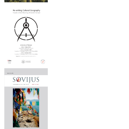
2025 m. gegužės 15–16 d.
2025 m. gegužės 6 d.
2025 m. balandžio 3 d.
2025 m. balandžio 1 – birželio 30 d.
2025 m. kovo 22 d.
2024 m. lapkričio 21–22 d.
2024 m. lapkričio 9 d.
2024 m. lapkričio 7-8 d.
2024 m. spalio 2 – 3 d.