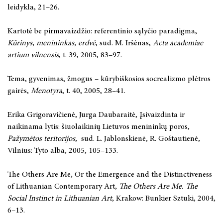
leidykla, 21–26.
Kartotė be pirmavaizdžio: referentinio sąlyčio paradigma,
Kūrinys, menininkas, erdvė
, sud. M. Iršėnas,
Acta academiae
artium vilnensis
, t. 39, 2005, 83–97.
Tema, gyvenimas, žmogus – kūrybiškosios socrealizmo plėtros
gairės,
Menotyra
, t. 40, 2005, 28–41.
Erika Grigoravičienė, Jurga Daubaraitė, Įsivaizdinta ir
naikinama lytis: šiuolaikinių Lietuvos menininkų poros,
Pažymėtos teritorijos
, sud. L. Jablonskienė, R. Goštautienė,
Vilnius: Tyto alba, 2005, 105–133.
The Others Are Me, Or the Emergence and the Distinctiveness
of Lithuanian Contemporary Art,
The Others Are Me. The
Social Instinct in Lithuanian Art
, Krakow: Bunkier Sztuki, 2004,
6–13.