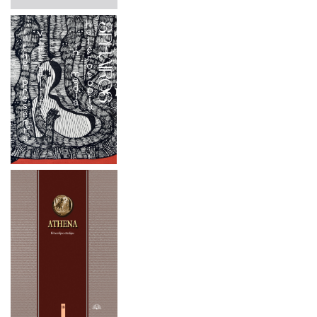
2024 m. rugsėjo 26 d.
2024 m. liepos mėn. 1–4 d.
2024 m. rugsėjo 20 d.
2024 m. birželio 19 d.
2024 m. gegužės 16-17 d.
2024 m. balandžio 27 d.
2024 m. balandžio 4–5 d.
2023 metai
2022 metai