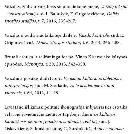
Vaizdas, žodis ir vaizdinys šiuolaikiniame mene,
Vaizdų tekstai
– tekstų vaizdai
, sud. L. Balaišytė, E. Grigoravičienė,
Dailės
istorijos studijos
, t. 7, 2016, 235–267.
Vaizdas ir žodis šiuolaikinėje dailėje,
Vaizdo kontrolė
, sud. E.
Grigoravičienė,
Dailės istorijos studijos
, t. 6, 2014, 266–288.
Brutali erotika ir reikšminga forma: Vinco Kisarausko kūrybos
epizodas,
Menotyra
, t. 20, 2013, 342–358.
Vaizdinis posūkis dailėtyroje,
Vizualioji kultūra: problemos ir
interpretacijos
, sud. M. Saukaitė,
Acta academiae artium
vilnensis
, t. 64, 2012, 11–19.
Leviatano išlikimas: politinė ikonografija ir bjaurasties estetika
vėlyvojo sovietmečio Lietuvos tapyboje,
Lietuvos kultūros
karališkasis dėmuo: įvaizdžiai, simboliai, reliktai
, sud. J.
Liškevičienė, S. Maslauskaitė, G. Surdokaitė,
Acta academiae