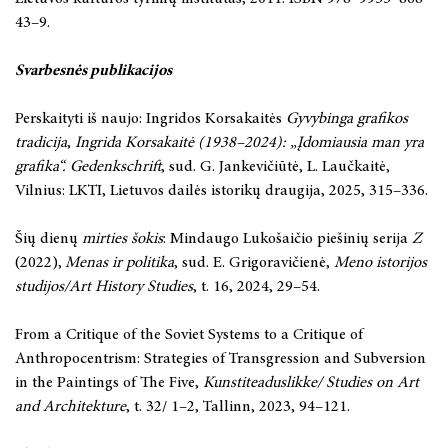
43–9.
Svarbesnės publikacijos
Perskaityti iš naujo: Ingridos Korsakaitės
Gyvybinga grafikos
tradicija
,
Ingrida Korsakaitė (1938–2024): „Įdomiausia man yra
grafika“. Gedenkschrift
, sud. G. Jankevičiūtė, L. Laučkaitė,
Vilnius: LKTI, Lietuvos dailės istorikų draugija, 2025, 315–336.
Šių dienų
mirties šokis
: Mindaugo Lukošaičio piešinių serija
Z
(2022),
Menas ir politika
, sud. E. Grigoravičienė,
Meno istorijos
studijos/Art History Studies
, t. 16, 2024, 29–54.
From a Critique of the Soviet Systems to a Critique of
Anthropocentrism: Strategies of Transgression and Subversion
in the Paintings of The Five,
Kunstiteaduslikke/ Studies on Art
and Architekture
, t. 32/ 1–2, Tallinn, 2023, 94–121.