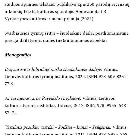
studijos apimties tekstais; publikavo apie 250 parodų recenzijų
ir kitokių tekstų kultūros spaudoje. Apdovanota LR
Vyriausybės kultūros ir meno premija (2024).
Svarbiausios tyrimų sritys – šiuolaikinė dailė, posthumanistinė
prieiga dailėtyroje, dailės (ne)autonomijos aspektai.
Monografijos
Bioįvairovė ir hibridinė raiška šiuolaikinėje dailėje
, Vilnius:
Lietuvos kultūros tyrimų institutas, 2024. ISBN 978-609-8231-
77-9.
Ar tai menas, arba Paveikslo (ne)laisvė
, Vilnius: Lietuvos
kultūros tyrimų institutas, Interse, 2017. ISBN 978–9955–548–
57–7.
Vaizdinis pos
ūkis: vaizdai – žodžiai – kūnai – žvilgsniai
, Vilnius:
Lietuvos kultūros tyrimų institutas, 2011. ISBN 978–9955–868–