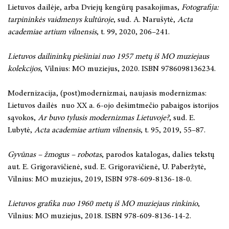
Lietuvos dailėje, arba Dviejų kengūrų pasakojimas,
Fotografija:
tarpininkės vaidmenys kultūroje
, sud. A. Narušytė,
Acta
academiae artium vilnensis
, t. 99, 2020, 206–241.
Lietuvos dailininkų piešiniai nuo 1957 metų iš MO muziejaus
kolekcijos
, Vilnius: MO muziejus, 2020. ISBN 9786098136234.
Modernizacija, (post)modernizmai, naujasis modernizmas:
Lietuvos dailės nuo XX a. 6-ojo dešimtmečio pabaigos istorijos
sąvokos,
Ar buvo tylusis modernizmas Lietuvoje?
, sud. E.
Lubytė,
Acta academiae artium vilnensis
, t. 95, 2019, 55–87.
Gyvūnas – žmogus – robotas
, parodos katalogas, dalies tekstų
aut. E. Grigoravičienė, sud. E. Grigoravičienė, U. Paberžytė,
Vilnius: MO muziejus, 2019, ISBN 978-609-8136-18-0.
Lietuvos grafika nuo 1960 metų iš MO muziejaus rinkinio
,
Vilnius: MO muziejus, 2018. ISBN 978-609-8136-14-2.