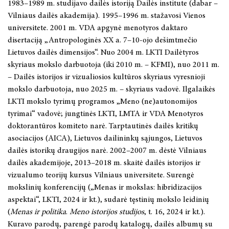
1983–1989 m. studijavo dailės istoriją Dailės institute (dabar –
Vilniaus dailės akademija). 1995–1996 m. stažavosi Vienos
universitete. 2001 m. VDA apgynė menotyros daktaro
disertaciją „Antropologinės XX a. 7–10-ojo dešimtmečio
Lietuvos dailės dimensijos“. Nuo 2004 m. LKTI Dailėtyros
skyriaus mokslo darbuotoja (iki 2010 m. – KFMI), nuo 2011 m.
– Dailės istorijos ir vizualiosios kultūros skyriaus vyresnioji
mokslo darbuotoja, nuo 2025 m. – skyriaus vadovė. Ilgalaikės
LKTI mokslo tyrimų programos „Meno (ne)autonomijos
tyrimai“ vadovė; jungtinės LKTI, LMTA ir VDA Menotyros
doktorantūros komiteto narė. Tarptautinės dailės kritikų
asociacijos (AICA), Lietuvos dailininkų sąjungos, Lietuvos
dailės istorikų draugijos narė. 2002–2007 m. dėstė Vilniaus
dailės akademijoje, 2013–2018 m. skaitė dailės istorijos ir
vizualumo teorijų kursus Vilniaus universitete. Surengė
mokslinių konferencijų („Menas ir mokslas: hibridizacijos
aspektai“, LKTI, 2024 ir kt.), sudarė tęstinių mokslo leidinių
(
Menas ir politika
.
Meno istorijos studijos
, t. 16, 2024 ir kt.).
Kuravo parodų, parengė parodų katalogų, dailės albumų su