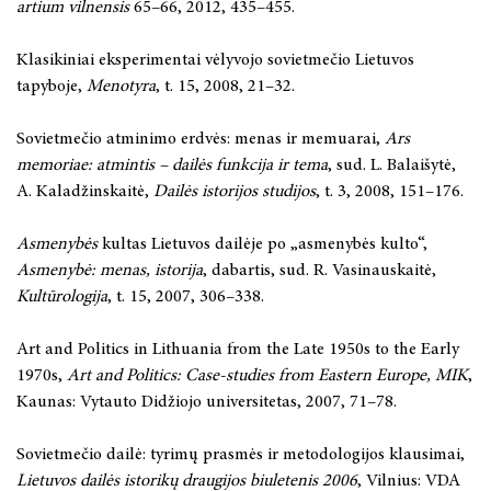
artium vilnensis
65–66, 2012, 435–455.
Klasikiniai eksperimentai vėlyvojo sovietmečio Lietuvos
tapyboje,
Menotyra
, t. 15, 2008, 21–32.
Sovietmečio atminimo erdvės: menas ir memuarai,
Ars
memoriae: atmintis – dailės funkcija ir tema
, sud. L. Balaišytė,
A. Kaladžinskaitė,
Dailės istorijos studijos
, t. 3, 2008, 151–176.
Asmenybės
kultas Lietuvos dailėje po „asmenybės kulto“,
Asmenybė: menas, istorija
, dabartis, sud. R. Vasinauskaitė,
Kultūrologija
, t. 15, 2007, 306–338.
Art and Politics in Lithuania from the Late 1950s to the Early
1970s,
Art and Politics: Case-studies from Eastern Europe,
MIK
,
Kaunas: Vytauto Didžiojo universitetas, 2007, 71–78.
Sovietmečio dailė: tyrimų prasmės ir metodologijos klausimai,
Lietuvos dailės istorikų draugijos biuletenis
2006
, Vilnius: VDA