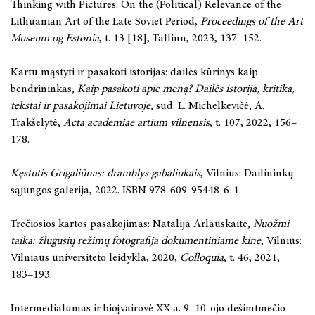
Thinking with Pictures: On the (Political) Relevance of the
Lithuanian Art of the Late Soviet Period,
Proceedings of the Art
Museum og Estonia
, t. 13 [18], Tallinn, 2023, 137–152.
Kartu mąstyti ir pasakoti istorijas: dailės kūrinys kaip
bendrininkas,
Kaip pasakoti apie meną? Dailės istorija, kritika,
tekstai ir pasakojimai Lietuvoje
, sud. L. Michelkevičė, A.
Trakšelytė,
Acta academiae artium vilnensis
, t. 107, 2022, 156–
178.
Kęstutis Grigaliūnas: dramblys gabaliukais
, Vilnius: Dailininkų
sąjungos galerija, 2022. ISBN 978-609-95448-6-1.
Trečiosios kartos pasakojimas: Natalija Arlauskaitė,
Nuožmi
taika: žlugusių režimų fotografija dokumentiniame kine
, Vilnius:
Vilniaus universiteto leidykla, 2020,
Colloquia
, t. 46, 2021,
183–193.
Intermedialumas ir bioįvairovė XX a. 9–10-ojo dešimtmečio