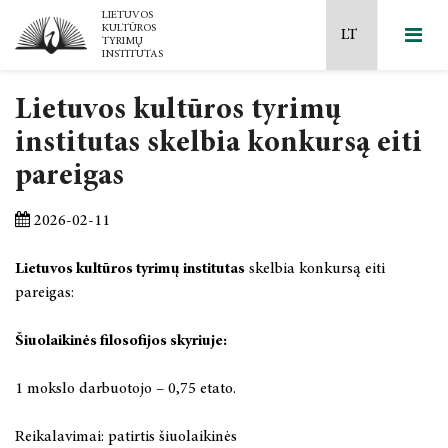
Lietuvos kultūros tyrimų
2026 m. kovo 12 d.
institutas skelbia konkursą eiti
pareigas
Mokslinių tyrimų kryptys ir temos
2026 m. balandžio 25 d.
Naujausi leidiniai
Ilgalaikės programos
2026 m. gegužės 7-8 d.
2026-02-11
Filosofijos krypties
Laisvos prieigos leidiniai
Mokslo taryba
2026 m. gegužės 14–15 d.
Lietuvos kultūros tyrimų institutas
skelbia konkursą eiti
pareigas:
Menotyros krypties
Lietuvos kultūros istorija
MTEP ataskaitos
2026 m. gegužės 29- 30 d.
Šiuolaikinės filosofijos skyriuje:
Apgintos disertacijos
Šiuolaikinė kultūra ir medijos
Akademinė etika
2026m. rugsėjo 24-25 d.
1 mokslo darbuotojo – 0,75 etato.
2025 m. gruodžio 5 d.
Dailė, muzika, teatras
Projektai
2026 m. spalio 22 d.
Reikalavimai: patirtis šiuolaikinės