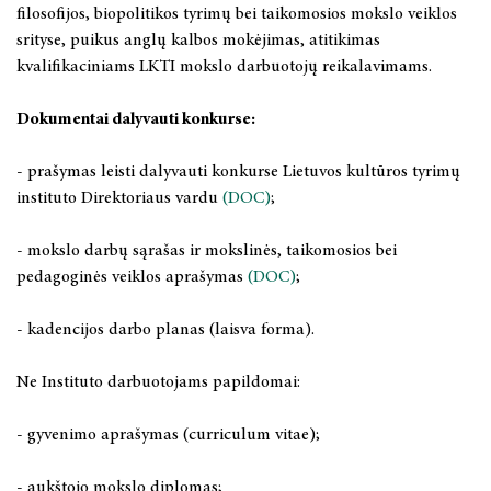
2025 m. lapkričio 20–21 d.
Filosofija
Bendradarbiavimo sutartys
2026 m. lapkričio 12–13 d
filosofijos,
biopolitikos
tyrimų bei taikomosios mokslo veiklos
srityse, puikus
anglų kalbos mokėjimas,
atitikimas
2025 m. lapkričio 20 d.
Lyginamieji civilizacijų tyrimai
2026 m. lapkričio 13 d.
kvalifikaciniams LKTI mokslo darbuotojų reikalavimams.
2025 m. lapkričio 19–20 d.
Monografijos, studijos, taikomieji leidiniai
2026 m. lapkričio 19–20 d.
Dokumentai dalyvauti konkurse:
2025 m. lapkričio 19 d.
Straipsnių rinkiniai
2026 m. lapkričio 26 d.
- prašymas leisti dalyvauti konkurse Lietuvos kultūros tyrimų
instituto Direktoriaus vardu
(DOC)
;
2025 m. lapkričio 6–7 d.
Tęstiniai leidiniai
2026 m. gruodžio 1 d.
- mokslo darbų sąrašas ir mokslinės, taikomosios bei
2025 m. lapkričio 5 d.
Books in English
pedagoginės veiklos aprašymas
(DOC)
;
2025 m. spalio 16–17 d.
Knygynas
- kadencijos darbo planas (laisva forma).
2025 m. spalio 3 - 4 d.
LKTI virtualioji biblioteka
Ne Instituto darbuotojams papildomai:
2025 m. rugsėjo 25–27 d.
- gyvenimo aprašymas (curriculum vitae);
2025 m. rugsėjo 18-19 d.
- aukštojo mokslo diplomas;