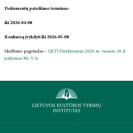
2024 m. rugsėjo 26 d.
Dokumentų pateikimo terminas:
2024 m. liepos mėn. 1–4 d.
iki
2026-04-08
2024 m. rugsėjo 20 d.
Konkursą įvykdyti iki
2026-05-08
2024 m. birželio 19 d.
Skelbimo pagrindas –
LKTI Direktoriaus
2026 m. vasario 10 d.
įsakymas Nr. V-6.
2024 m. gegužės 16-17 d.
2024 m. balandžio 27 d.
2024 m. balandžio 4–5 d.
2023 metai
2022 metai