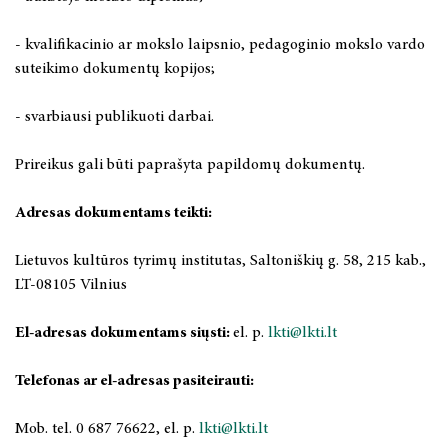
2025 m. gegužės 15–16 d.
- kvalifikacinio ar mokslo laipsnio, pedagoginio mokslo vardo
suteikimo dokumentų kopijos;
2025 m. gegužės 6 d.
- svarbiausi publikuoti darbai.
2025 m. balandžio 3 d.
Prireikus gali būti paprašyta papildomų dokumentų.
2025 m. balandžio 1 – birželio 30 d.
Adresas dokumentams teikti:
2025 m. kovo 22 d.
Lietuvos kultūros tyrimų institutas, Saltoniškių g. 58, 215 kab.,
2024 m. lapkričio 21–22 d.
LT-08105 Vilnius
2024 m. lapkričio 9 d.
El-adresas dokumentams siųsti:
el. p.
lkti@lkti.lt
2024 m. lapkričio 7-8 d.
Telefonas ar el-adresas pasiteirauti:
2024 m. spalio 2 – 3 d.
Mob. tel. 0 687 76622, el. p.
lkti@lkti.lt