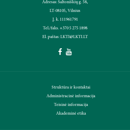
2021 metai
Adresas: Saltoniškių g. 58,
LT-08105, Vilnius
2020 metai
Į. k. 111961791
Tel./faks. +370 5 275 1898
2019 metai
El. paštas: LKTI@LKTI.LT
Struktūra ir kontaktai
Administracinė informacija
Teisinė informacija
Akademinė etika