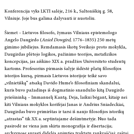
Konferencija vyks LKTI salėje, 216 k., Saltoniškių g. 58,
2025 m. gegužės 15–16 d.
Vilniuje. Joje bus galima dalyvauti ir nuotoliu.
2025 m. gegužės 6 d.
Šiemet – Lietuvos filosofo, žymaus Vilniaus epistemologo
Angelo Daugirdo (
2025 m. balandžio 3 d.
Anioł Dowgird,
1776–1835) 250 metų
gimimo jubiliejus. Remdamasis škotų Sveikojo proto mokykla,
Daugirdas plėtojo logikos, pažinimo teorijos, metafizikos
2025 m. balandžio 1 – birželio 30 d.
koncepcijas, jas aiškino XIX a. pradžios Universiteto studentų
kartoms. Profesorius pirmasis šalyje išdėstė platų filosofijos
2025 m. kovo 22 d.
istorijos kursą, pirmasis Lietuvos istorijoje teikė savo
„vilnietišką“ atsaką Davido Hume’o filosofiniam skandalui,
2024 m. lapkričio 21–22 d.
kuris buvo pažadinęs iš dogmatinio snaudulio kitą Daugirdo
priešininką – Immanuelį Kantą. Deja, laikui bėgant, kitaip nei
2024 m. lapkričio 9 d.
kiti Vilniaus mokyklos korifėjai Janas ir Andrius Sniadeckiai,
Daugirdas buvo primirštas ir tarsi iš naujo filosofijos istorikų
2024 m. lapkričio 7-8 d.
„atrastas“ tik XX a. septintajame dešimtmetyje. Nuo tada
pasirodė ne viena jam skirta monografija ir disertacija;
2024 m. spalio 2 – 3 d.
archyvuose surasti didelės apimties traktatų rankraščiai; raštai