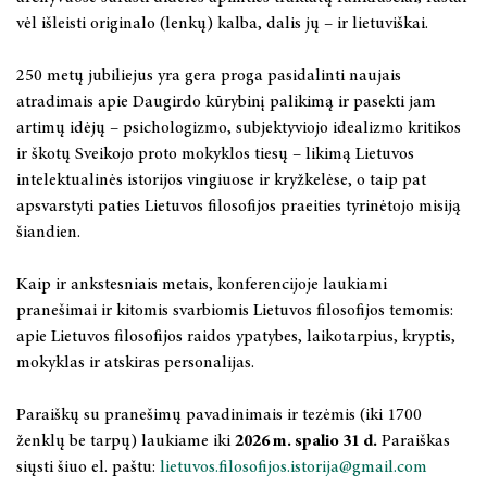
vėl išleisti originalo (lenkų) kalba, dalis jų – ir lietuviškai.
2024 m. rugsėjo 26 d.
250 metų jubiliejus yra gera proga pasidalinti naujais
2024 m. liepos mėn. 1–4 d.
atradimais apie Daugirdo kūrybinį palikimą ir pasekti jam
artimų idėjų – psichologizmo, subjektyviojo idealizmo kritikos
2024 m. rugsėjo 20 d.
ir škotų Sveikojo proto mokyklos tiesų – likimą Lietuvos
intelektualinės istorijos vingiuose ir kryžkelėse, o taip pat
2024 m. birželio 19 d.
apsvarstyti paties Lietuvos filosofijos praeities tyrinėtojo misiją
šiandien.
2024 m. gegužės 16-17 d.
Kaip ir ankstesniais metais, konferencijoje laukiami
2024 m. balandžio 27 d.
pranešimai ir kitomis svarbiomis Lietuvos filosofijos temomis:
apie Lietuvos filosofijos raidos ypatybes, laikotarpius, kryptis,
2024 m. balandžio 4–5 d.
mokyklas ir atskiras personalijas.
2023 metai
Paraiškų su pranešimų pavadinimais ir tezėmis (iki 1700
ženklų be tarpų) laukiame iki
2022 metai
2026 m. spalio 31 d.
Paraiškas
siųsti šiuo el. paštu:
lietuvos.filosofijos.istorija@gmail.com