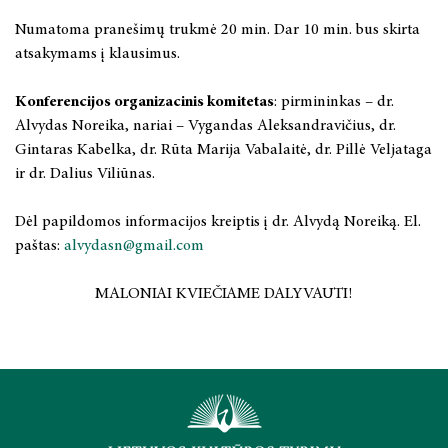
2021 metai
Numatoma pranešimų trukmė 20 min. Dar 10 min. bus skirta
atsakymams į klausimus.
2020 metai
Konferencijos organizacinis komitetas
2019 metai
: pirmininkas – dr.
Alvydas Noreika, nariai – Vygandas Aleksandravičius, dr.
Gintaras Kabelka, dr. Rūta Marija Vabalaitė, dr. Pillė Veljataga
ir dr. Dalius Viliūnas.
Dėl papildomos informacijos kreiptis į dr. Alvydą Noreiką. El.
paštas:
alvydasn@gmail.com
MALONIAI KVIEČIAME DALYVAUTI!