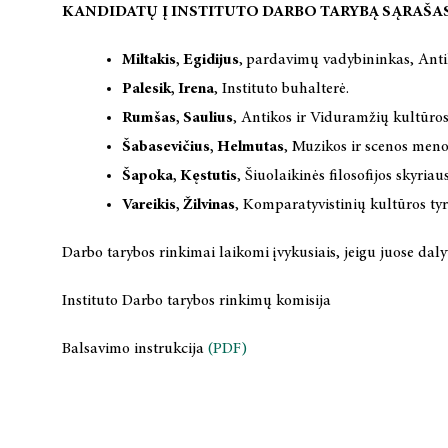
KANDIDATŲ
Į INSTITUTO DARBO TARYBĄ SĄRAŠAS
Miltakis, Egidijus
,
pardavimų vadybininkas, Antik
Palesik, Irena
, Instituto buhalterė.
Rumšas, Saulius
, Antikos ir Viduramžių kultūros
Šabasevičius, Helmutas
, Muzikos ir scenos meno
Šapoka, Kęstutis
, Šiuolaikinės filosofijos skyria
Vareikis, Žilvinas
, Komparatyvistinių kultūros ty
Darbo tarybos rinkimai laikomi įvykusiais, jeigu juose dal
Instituto Darbo tarybos rinkimų komisija
Balsavimo instrukcija
(PDF)