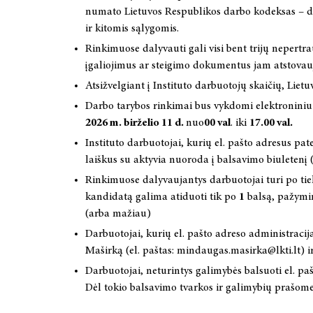
numato Lietuvos Respublikos darbo kodeksas – da
ir kitomis sąlygomis.
Rinkimuose dalyvauti gali visi bent trijų nepertr
įgaliojimus ar steigimo dokumentus jam atstovau
Atsižvelgiant į Instituto darbuotojų skaičių, Liet
Darbo tarybos rinkimai bus vykdomi elektroniniu 
2026 m. birželio 11 d.
nuo
00 val
. iki
17.00 val.
Instituto darbuotojai, kurių el. pašto adresus pa
laiškus su aktyvia nuoroda į balsavimo biuletenį
Rinkimuose dalyvaujantys darbuotojai turi po tie
kandidatą galima atiduoti tik po
1
balsą, pažymin
(arba mažiau)
Darbuotojai, kurių el. pašto adreso administracij
Maširką (el. paštas: mindaugas.masirka@lkti.lt) ir
Darbuotojai, neturintys galimybės balsuoti el. pašt
Dėl tokio balsavimo tvarkos ir galimybių prašome 