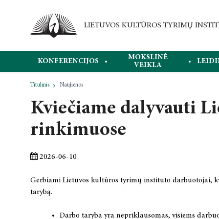
MOKSLINĖ
KONFERENCIJOS
LEIDI
VEIKLA
Titulinis
Naujienos
Kviečiame dalyvauti Li
rinkimuose
2026-06-10
Gerbiami Lietuvos kultūros tyrimų instituto darbuotojai, 
tarybą.
Darbo taryba yra nepriklausomas, visiems darbuot