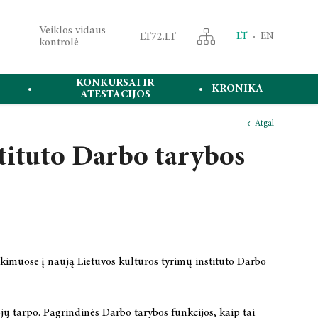
Veiklos vidaus
LT72.LT
LT
EN
kontrolė
KONKURSAI IR
KRONIKA
ATESTACIJOS
Atgal
tituto Darbo tarybos
nkimuose į naują Lietuvos kultūros tyrimų instituto Darbo
ų tarpo. Pagrindinės Darbo tarybos funkcijos, kaip tai