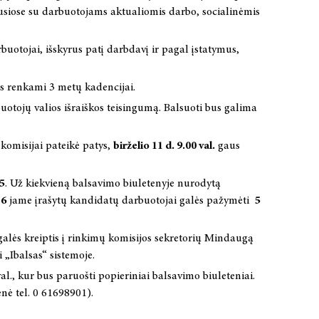
siose su darbuotojams aktualiomis darbo, socialinėmis
uotojai, išskyrus patį darbdavį ir pagal įstatymus,
bus renkami 3 metų kadencijai.
otojų valios išraiškos teisingumą. Balsuoti bus galima
 komisijai pateikė patys,
birželio 11 d. 9.00 val.
gaus
5
. Už kiekvieną balsavimo biuletenyje nurodytą
š
6
jame įrašytų kandidatų darbuotojai galės pažymėti
5
 galės kreiptis į rinkimų komisijos sekretorių Mindaugą
 „Ibalsas“ sistemoje.
val., kur bus paruošti popieriniai balsavimo biuleteniai.
nė tel. 0 61698901).