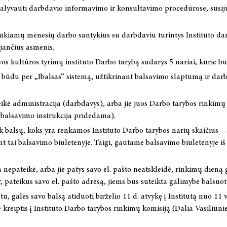
lyvauti darbdavio informavimo ir konsultavimo procedūrose, susiju
aukiamų mėnesių darbo santykius su darbdaviu turintys Instituto darb
jančius asmenis.
uvos kultūros tyrimų instituto Darbo tarybą sudarys 5 nariai, kurie 
būdu per „Ibalsas“ sistemą, užtikrinant balsavimo slaptumą ir darbu
teikė administracija (darbdavys), arba jie juos Darbo tarybos rinkimų
 (balsavimo instrukcija pridedama).
k balsų, koks yra renkamos Instituto Darbo tarybos narių skaičius –
t tai balsavimo biuletenyje. Taigi, gautame balsavimo biuletenyje i
a nepateikė, arba jie patys savo el. pašto neatskleidė, rinkimų dieną
, pateikus savo el. pašto adresą, jiems bus suteikta galimybė balsuoti
u, galės savo balsą atiduoti birželio 11 d. atvykę į Institutą nuo 11 
kreiptis į Instituto Darbo tarybos rinkimų komisiją (Dalia Vasiliūnie