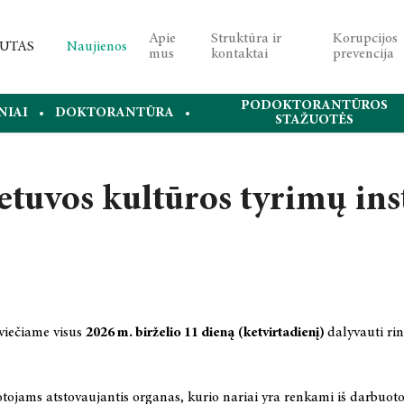
Apie
Struktūra ir
Korupcijos
Naujienos
mus
kontaktai
prevencija
PODOKTORANTŪROS
NIAI
DOKTORANTŪRA
STAŽUOTĖS
etuvos kultūros tyrimų ins
kviečiame visus
2026 m. birželio 11 dieną
(ketvirtadienį)
dalyvauti ri
ojams atstovaujantis organas, kurio nariai yra renkami iš darbuotoj