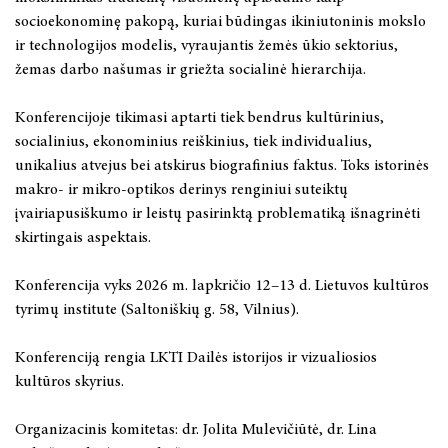
2021 metai
socioekonominę pakopą, kuriai būdingas ikiniutoninis mokslo
ir technologijos modelis, vyraujantis žemės ūkio sektorius,
2020 metai
žemas darbo našumas ir griežta socialinė hierarchija.
2019 metai
Konferencijoje tikimasi aptarti tiek bendrus kultūrinius,
socialinius, ekonominius reiškinius, tiek individualius,
unikalius atvejus bei atskirus biografinius faktus. Toks istorinės
makro- ir mikro-optikos derinys renginiui suteiktų
įvairiapusiškumo ir leistų pasirinktą problematiką išnagrinėti
skirtingais aspektais.
Konferencija vyks 2026 m. lapkričio 12–13 d. Lietuvos kultūros
tyrimų institute (Saltoniškių g. 58, Vilnius).
Konferenciją rengia LKTI Dailės istorijos ir vizualiosios
kultūros skyrius.
Organizacinis komitetas: dr. Jolita Mulevičiūtė, dr. Lina