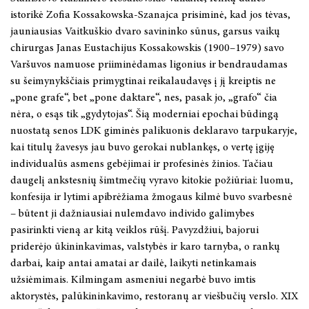
2025 m. lapkričio 20–21 d.
Filosofija
Bendradarbiavimo sutartys
2026 m. lapkričio 12–13 d
istorikė Zofia Kossakowska-Szanajca prisiminė, kad jos tėvas,
jauniausias Vaitkuškio dvaro savininko sūnus, garsus vaikų
2025 m. lapkričio 20 d.
Lyginamieji civilizacijų tyrimai
2026 m. lapkričio 13 d.
chirurgas Janas Eustachijus Kossakowskis (1900–1979) savo
Varšuvos namuose priiminėdamas ligonius ir bendraudamas
2025 m. lapkričio 19–20 d.
Monografijos, studijos, taikomieji leidiniai
2026 m. lapkričio 19–20 d.
su šeimynykščiais primygtinai reikalaudavęs į jį kreiptis ne
„pone grafe“, bet „pone daktare“, nes, pasak jo, „grafo“ čia
2025 m. lapkričio 19 d.
Straipsnių rinkiniai
2026 m. lapkričio 26 d.
nėra, o esąs tik „gydytojas“. Šią moderniai epochai būdingą
nuostatą senos LDK giminės palikuonis deklaravo tarpukaryje,
2025 m. lapkričio 6–7 d.
Tęstiniai leidiniai
2026 m. gruodžio 1 d.
kai titulų žavesys jau buvo gerokai nublankęs, o vertę įgiję
individualūs asmens gebėjimai ir profesinės žinios. Tačiau
2025 m. lapkričio 5 d.
Books in English
daugelį ankstesnių šimtmečių vyravo kitokie požiūriai: luomu,
konfesija ir lytimi apibrėžiama žmogaus kilmė buvo svarbesnė
2025 m. spalio 16–17 d.
Knygynas
– būtent ji dažniausiai nulemdavo individo galimybes
pasirinkti vieną ar kitą veiklos rūšį. Pavyzdžiui, bajorui
2025 m. spalio 3 - 4 d.
LKTI virtualioji biblioteka
priderėjo ūkininkavimas, valstybės ir karo tarnyba, o rankų
darbai, kaip antai amatai ar dailė, laikyti netinkamais
2025 m. rugsėjo 25–27 d.
užsiėmimais. Kilmingam asmeniui negarbė buvo imtis
aktorystės, palūkininkavimo, restoranų ar viešbučių verslo. XIX
2025 m. rugsėjo 18-19 d.