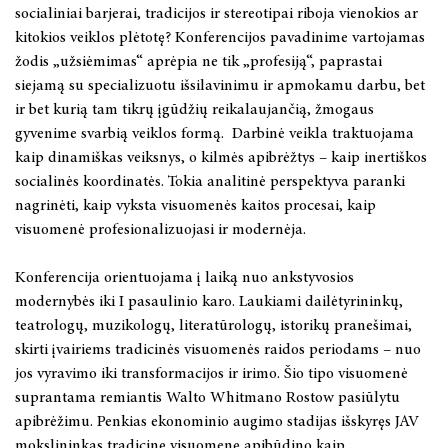
socialiniai barjerai, tradicijos ir stereotipai riboja vienokios ar
2024 m. rugsėjo 26 d.
kitokios veiklos plėtotę? Konferencijos pavadinime vartojamas
žodis „užsiėmimas“ aprėpia ne tik „profesiją“, paprastai
2024 m. liepos mėn. 1–4 d.
siejamą su specializuotu išsilavinimu ir apmokamu darbu, bet
ir bet kurią tam tikrų įgūdžių reikalaujančią, žmogaus
2024 m. rugsėjo 20 d.
gyvenime svarbią veiklos formą. Darbinė veikla traktuojama
kaip dinamiškas veiksnys, o kilmės apibrėžtys – kaip inertiškos
2024 m. birželio 19 d.
socialinės koordinatės. Tokia analitinė perspektyva paranki
nagrinėti, kaip vyksta visuomenės kaitos procesai, kaip
2024 m. gegužės 16-17 d.
visuomenė profesionalizuojasi ir modernėja.
2024 m. balandžio 27 d.
Konferencija orientuojama į laiką nuo ankstyvosios
modernybės iki I pasaulinio karo. Laukiami dailėtyrininkų,
2024 m. balandžio 4–5 d.
teatrologų, muzikologų, literatūrologų, istorikų pranešimai,
skirti įvairiems tradicinės visuomenės raidos periodams – nuo
2023 metai
jos vyravimo iki transformacijos ir irimo. Šio tipo visuomenė
suprantama remiantis Walto Whitmano Rostow pasiūlytu
2022 metai
apibrėžimu. Penkias ekonominio augimo stadijas išskyręs JAV
mokslininkas tradicinę visuomenę apibūdino kaip