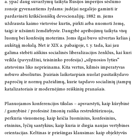
a. ypač daug suvaržymų taikyta Rusijos imperijos sėslumo
zonoje gyvenantiems žydams: judėjai negalėjo gaminti ir
2025 m. gegužės 15–16 d.
pardavinėti krikščioniškų devocionalijų; 1882 m. jiems
uždrausta kaimo vietovėse kurtis, pirkti arba nuomoti žemę,
2025 m. gegužės 6 d.
taigi ir užsiimti žemdirbyste. Daugybė apribojimų taikyta visų
luomų bei konfesijų moterims. Joms ilgai buvo užvertas kelias į
2025 m. balandžio 3 d.
aukštąjį mokslą. Net ir XIX a. pabaigoje, t. y. tada, kai jau
galima stebėti aiškius socialinės liberalizacijos ženklus, kai kuri
2025 m. balandžio 1 – birželio 30 d.
veikla (pavyzdžiui, teisininko profesija) „silpnosios lyties“
atstovėms liko neprieinama. Kita vertus, kilmės imperatyvas
2025 m. kovo 22 d.
nebuvo absoliutus. Įvairiais laikotarpiais nuolat pasitaikydavo
papročių ir normų pažeidimų, kurie tapdavo socialinių įtampų
2024 m. lapkričio 21–22 d.
katalizatoriais ir modernėjimo reiškinių pranašais.
2024 m. lapkričio 9 d.
Planuojamos konferencijos tikslas – apsvarstyti, kaip kūrybinė
/ gamybinė / profesinė žmonių raiška restruktūrizuoja,
2024 m. lapkričio 7-8 d.
perkuria visuomenę; kaip keičia luominius, konfesinius,
etninius, lyčių santykius; kaip kuria ir diegia naujas vertybines
2024 m. spalio 2 – 3 d.
orientacijas. Keltinas ir priešingas klausimas: kaip objektyvūs