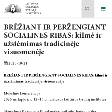
BRĖŽIANT IR PERŽENGIANT
2026 m. kovo 12 d.
SOCIALINES RIBAS: kilmė ir
užsiėmimas tradicinėje
Mokslinių tyrimų kryptys ir temos
2026 m. balandžio 25 d.
visuomenėje
Naujausi leidiniai
Ilgalaikės programos
2026 m. gegužės 7-8 d.
2025-10-21
Filosofijos krypties
Laisvos prieigos leidiniai
Mokslo taryba
2026 m. gegužės 14–15 d.
BRĖŽIANT IR PERŽENGIANT SOCIALINES RIBAS:
kilmė ir
Menotyros krypties
Lietuvos kultūros istorija
MTEP ataskaitos
2026 m. gegužės 29- 30 d.
užsiėmimas tradicinėje visuomenėje
Apgintos disertacijos
Šiuolaikinė kultūra ir medijos
Akademinė etika
2026m. rugsėjo 24-25 d.
Mokslinė konferencija
2026 m. lapkričio 12–13 d., Lietuvos kultūros tyrimų institutas
2025 m. gruodžio 5 d.
Dailė, muzika, teatras
Projektai
2026 m. spalio 22 d.
Stanislovo Kazimiero Kosakovskio vaikaitė, lenkų dailės