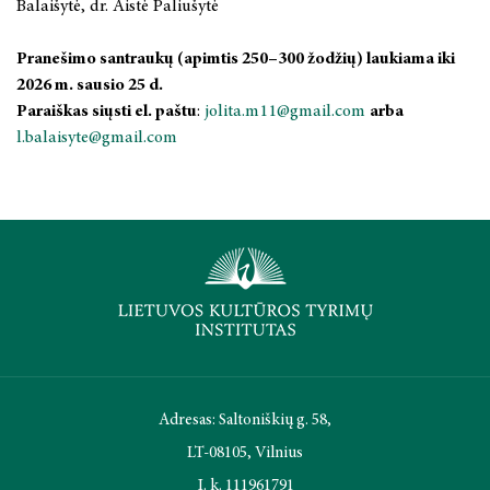
Balaišytė, dr. Aistė Paliušytė
Pranešimo santraukų (apimtis 250–300 žodžių) laukiama iki
2026 m. sausio 25 d.
Paraiškas siųsti el. paštu
:
jolita.m11@gmail.com
arba
l.balaisyte@gmail.com
Adresas: Saltoniškių g. 58,
LT-08105, Vilnius
Į. k. 111961791