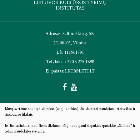
2025 m. gegužės 15–16 d.
2025 m. gegužės 6 d.
Adresas: Saltoniškių g. 58,
2025 m. balandžio 3 d.
LT-08105, Vilnius
Į. k. 111961791
2025 m. balandžio 1 – birželio 30 d.
Tel./faks. +370 5 275 1898
El. paštas: LKTI@LKTI.LT
2025 m. kovo 22 d.
2024 m. lapkričio 21–22 d.
2024 m. lapkričio 9 d.
Mūsų svetainė naudoja slapukus (angl. cookies). Šie slapukai naudojami statistikos ir
rinkodaros tikslais.
2024 m. lapkričio 7-8 d.
Struktūra ir kontaktai
Jei Jūs sutinkate, kad šiems tikslams būtų naudojami slapukai, spauskite „Sutinku“ ir
2024 m. spalio 2 – 3 d.
toliau naudokitės svetaine.
Administracinė informacija