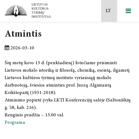
Atmintis
2026 m. kovo 12 d.
2026-03-10
Mokslinių tyrimų kryptys ir temos
2026 m. balandžio 25 d.
Šių metų kovo 13 d. (penktadienį) kviečiame prisiminti
Naujausi leidiniai
Ilgalaikės programos
2026 m. gegužės 7-8 d.
Lietuvos mokslo istoriką ir filosofą, chemiką, eseistą, ilgametį
Lietuvos kultūros tyrimų instituto vyriausiąjį mokslo
Filosofijos krypties
Laisvos prieigos leidiniai
Mokslo taryba
2026 m. gegužės 14–15 d.
darbuotoją, šviesios atminties prof. Juozą Algimantą
Krikštopaitį (1931-2018).
Menotyros krypties
Lietuvos kultūros istorija
MTEP ataskaitos
2026 m. gegužės 29- 30 d.
Atminimo popietė įvyks LKTI Konferencijų salėje (Saltoniškių
g. 58, kab. 216).
Apgintos disertacijos
Šiuolaikinė kultūra ir medijos
Akademinė etika
2026m. rugsėjo 24-25 d.
Renginio pradžia – 13.00 val.
Programa
2025 m. gruodžio 5 d.
Dailė, muzika, teatras
Projektai
2026 m. spalio 22 d.